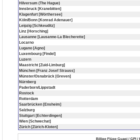
Hilversum (The Hague)
Innsbruck [Kranebitten]
Klagenfurt [Wörthersee]
Köln/Bonn [Konrad Adenauer]
Leipzig [Schkeuditz]
Linz [Horsching]
Lausanne [Lausanne-La Blecherette]
Locarno
Lugano [Agno]
Luxembourg [Findel]
Luzern
Maastricht [Zuid-Limburg]
München [Franz Josef Strauss]
Münster/Osnabrück [Greven]
Nürnberg
Paderborn/Lippstadt
Rostock
Rotterdam
Saarbrücken [Ensheim]
Salzburg
Stuttgart [Echterdingen]
Wien [Schwechat]
Zürich [Zürich-Kloten]
Billige Flüge Guapi / GPI 