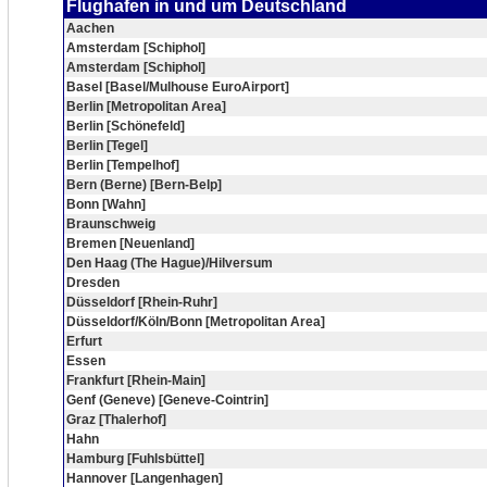
Flughafen in und um Deutschland
Aachen
Amsterdam [Schiphol]
Amsterdam [Schiphol]
Basel [Basel/Mulhouse EuroAirport]
Berlin [Metropolitan Area]
Berlin [Schönefeld]
Berlin [Tegel]
Berlin [Tempelhof]
Bern (Berne) [Bern-Belp]
Bonn [Wahn]
Braunschweig
Bremen [Neuenland]
Den Haag (The Hague)/Hilversum
Dresden
Düsseldorf [Rhein-Ruhr]
Düsseldorf/Köln/Bonn [Metropolitan Area]
Erfurt
Essen
Frankfurt [Rhein-Main]
Genf (Geneve) [Geneve-Cointrin]
Graz [Thalerhof]
Hahn
Hamburg [Fuhlsbüttel]
Hannover [Langenhagen]