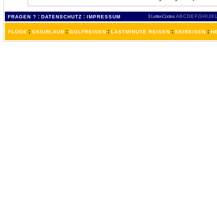
:
:
3 Letter-Codes
A
B
C
D
E
F
G
H
I
J
K
FRAGEN ?
DATENSCHUTZ
IMPRESSUM
:
:
:
:
:
FLÜGE
SKIURLAUB
GOLFREISEN
LASTMINUTE REISEN
SKIREISEN
H