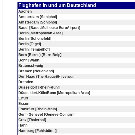
Flughafen in und um Deutschland
Aachen
Amsterdam [Schiphol]
Amsterdam [Schiphol]
Basel [Basel/Mulhouse EuroAirport]
Berlin [Metropolitan Area]
Berlin [Schönefeld]
Berlin [Tegel]
Berlin [Tempelhof]
Bern (Berne) [Bern-Belp]
Bonn [Wahn]
Braunschweig
Bremen [Neuenland]
Den Haag (The Hague)/Hilversum
Dresden
Düsseldorf [Rhein-Ruhr]
Düsseldorf/Köln/Bonn [Metropolitan Area]
Erfurt
Essen
Frankfurt [Rhein-Main]
Genf (Geneve) [Geneve-Cointrin]
Graz [Thalerhof]
Hahn
Hamburg [Fuhlsbüttel]