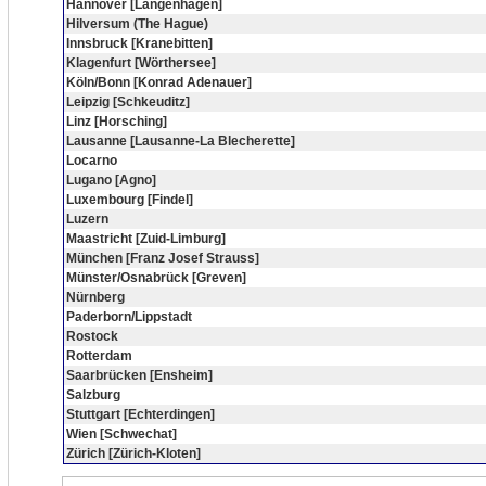
Hannover [Langenhagen]
Hilversum (The Hague)
Innsbruck [Kranebitten]
Klagenfurt [Wörthersee]
Köln/Bonn [Konrad Adenauer]
Leipzig [Schkeuditz]
Linz [Horsching]
Lausanne [Lausanne-La Blecherette]
Locarno
Lugano [Agno]
Luxembourg [Findel]
Luzern
Maastricht [Zuid-Limburg]
München [Franz Josef Strauss]
Münster/Osnabrück [Greven]
Nürnberg
Paderborn/Lippstadt
Rostock
Rotterdam
Saarbrücken [Ensheim]
Salzburg
Stuttgart [Echterdingen]
Wien [Schwechat]
Zürich [Zürich-Kloten]