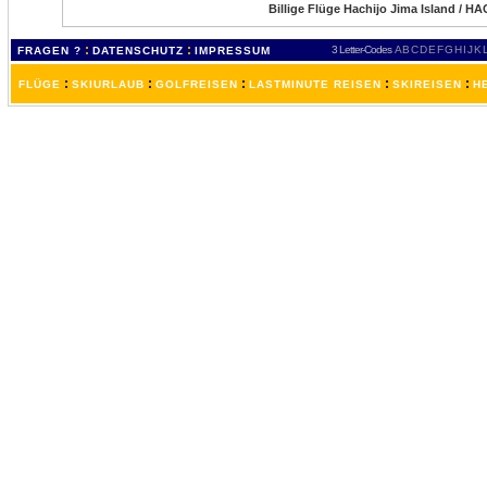
Billige Flüge Hachijo Jima Island / HA
:
:
3 Letter-Codes
A
B
C
D
E
F
G
H
I
J
K
FRAGEN ?
DATENSCHUTZ
IMPRESSUM
:
:
:
:
:
FLÜGE
SKIURLAUB
GOLFREISEN
LASTMINUTE REISEN
SKIREISEN
H