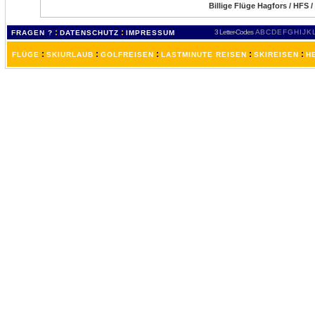
Billige Flüge Hagfors / HFS 
:
:
3 Letter-Codes
A
B
C
D
E
F
G
H
I
J
K
FRAGEN ?
DATENSCHUTZ
IMPRESSUM
:
:
:
:
:
FLÜGE
SKIURLAUB
GOLFREISEN
LASTMINUTE REISEN
SKIREISEN
H