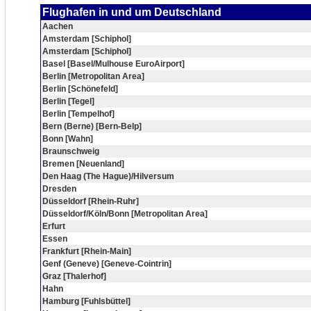
Flughafen in und um Deutschland
Aachen
Amsterdam [Schiphol]
Amsterdam [Schiphol]
Basel [Basel/Mulhouse EuroAirport]
Berlin [Metropolitan Area]
Berlin [Schönefeld]
Berlin [Tegel]
Berlin [Tempelhof]
Bern (Berne) [Bern-Belp]
Bonn [Wahn]
Braunschweig
Bremen [Neuenland]
Den Haag (The Hague)/Hilversum
Dresden
Düsseldorf [Rhein-Ruhr]
Düsseldorf/Köln/Bonn [Metropolitan Area]
Erfurt
Essen
Frankfurt [Rhein-Main]
Genf (Geneve) [Geneve-Cointrin]
Graz [Thalerhof]
Hahn
Hamburg [Fuhlsbüttel]