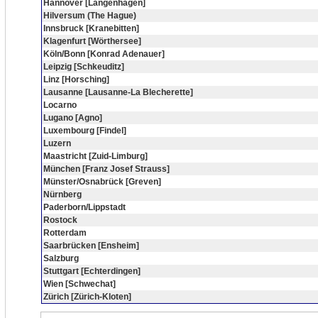
Hannover [Langenhagen]
Hilversum (The Hague)
Innsbruck [Kranebitten]
Klagenfurt [Wörthersee]
Köln/Bonn [Konrad Adenauer]
Leipzig [Schkeuditz]
Linz [Horsching]
Lausanne [Lausanne-La Blecherette]
Locarno
Lugano [Agno]
Luxembourg [Findel]
Luzern
Maastricht [Zuid-Limburg]
München [Franz Josef Strauss]
Münster/Osnabrück [Greven]
Nürnberg
Paderborn/Lippstadt
Rostock
Rotterdam
Saarbrücken [Ensheim]
Salzburg
Stuttgart [Echterdingen]
Wien [Schwechat]
Zürich [Zürich-Kloten]