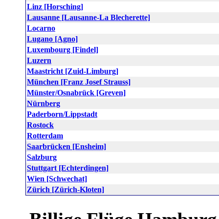
Linz [Horsching]
Lausanne [Lausanne-La Blecherette]
Locarno
Lugano [Agno]
Luxembourg [Findel]
Luzern
Maastricht [Zuid-Limburg]
München [Franz Josef Strauss]
Münster/Osnabrück [Greven]
Nürnberg
Paderborn/Lippstadt
Rostock
Rotterdam
Saarbrücken [Ensheim]
Salzburg
Stuttgart [Echterdingen]
Wien [Schwechat]
Zürich [Zürich-Kloten]