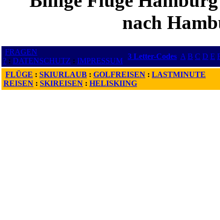
Billige Flüge Hamburg
nach Hambu
FRAGEN
3 Letter-Codes
A
B
C
D
E
?
:
DATENSCHUTZ
:
IMPRESSUM
FLÜGE
:
SKIURLAUB
:
GOLFREISEN
:
LASTMINUTE
REISEN
:
SKIREISEN
:
HELISKIING