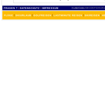
:
:
3 Letter-Codes
A
B
C
D
E
F
G
H
I
J
K
FRAGEN ?
DATENSCHUTZ
IMPRESSUM
:
:
:
:
:
FLÜGE
SKIURLAUB
GOLFREISEN
LASTMINUTE REISEN
SKIREISEN
H