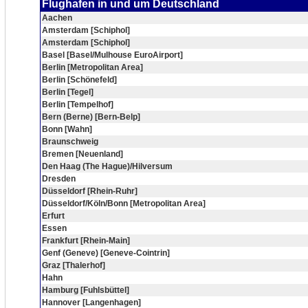
Flughafen in und um Deutschland
Aachen
Amsterdam [Schiphol]
Amsterdam [Schiphol]
Basel [Basel/Mulhouse EuroAirport]
Berlin [Metropolitan Area]
Berlin [Schönefeld]
Berlin [Tegel]
Berlin [Tempelhof]
Bern (Berne) [Bern-Belp]
Bonn [Wahn]
Braunschweig
Bremen [Neuenland]
Den Haag (The Hague)/Hilversum
Dresden
Düsseldorf [Rhein-Ruhr]
Düsseldorf/Köln/Bonn [Metropolitan Area]
Erfurt
Essen
Frankfurt [Rhein-Main]
Genf (Geneve) [Geneve-Cointrin]
Graz [Thalerhof]
Hahn
Hamburg [Fuhlsbüttel]
Hannover [Langenhagen]