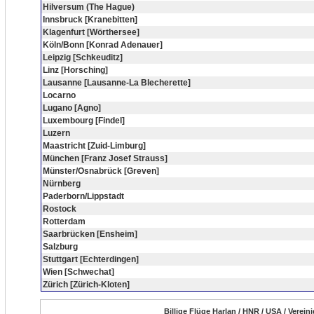
Hilversum (The Hague)
Innsbruck [Kranebitten]
Klagenfurt [Wörthersee]
Köln/Bonn [Konrad Adenauer]
Leipzig [Schkeuditz]
Linz [Horsching]
Lausanne [Lausanne-La Blecherette]
Locarno
Lugano [Agno]
Luxembourg [Findel]
Luzern
Maastricht [Zuid-Limburg]
München [Franz Josef Strauss]
Münster/Osnabrück [Greven]
Nürnberg
Paderborn/Lippstadt
Rostock
Rotterdam
Saarbrücken [Ensheim]
Salzburg
Stuttgart [Echterdingen]
Wien [Schwechat]
Zürich [Zürich-Kloten]
Billige Flüge Harlan / HNR / USA / Verei