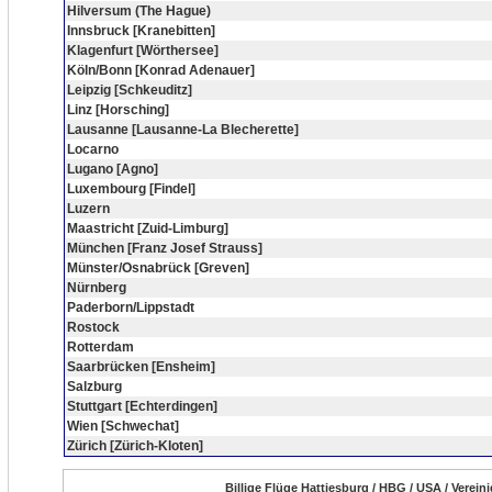
Hilversum (The Hague)
Innsbruck [Kranebitten]
Klagenfurt [Wörthersee]
Köln/Bonn [Konrad Adenauer]
Leipzig [Schkeuditz]
Linz [Horsching]
Lausanne [Lausanne-La Blecherette]
Locarno
Lugano [Agno]
Luxembourg [Findel]
Luzern
Maastricht [Zuid-Limburg]
München [Franz Josef Strauss]
Münster/Osnabrück [Greven]
Nürnberg
Paderborn/Lippstadt
Rostock
Rotterdam
Saarbrücken [Ensheim]
Salzburg
Stuttgart [Echterdingen]
Wien [Schwechat]
Zürich [Zürich-Kloten]
Billige Flüge Hattiesburg / HBG / USA / Verein