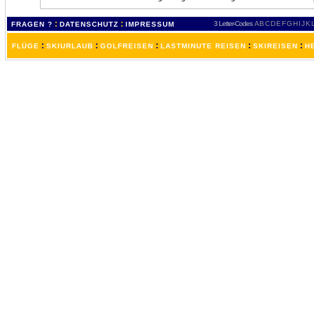
:
:
3 Letter-Codes
A
B
C
D
E
F
G
H
I
J
K
FRAGEN ?
DATENSCHUTZ
IMPRESSUM
:
:
:
:
:
FLÜGE
SKIURLAUB
GOLFREISEN
LASTMINUTE REISEN
SKIREISEN
H