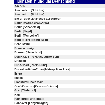
Flughafen in und um Deutschland
Aachen
Amsterdam [Schiphol]
Amsterdam [Schiphol]
Basel [Basel/Mulhouse EuroAirport]
Berlin [Metropolitan Area]
Berlin [Schönefeld]
Berlin [Tegel]
Berlin [Tempelhof]
Bern (Berne) [Bern-Belp]
Bonn [Wahn]
Braunschweig
Bremen [Neuenland]
Den Haag (The Hague)/Hilversum
Dresden
Düsseldorf [Rhein-Ruhr]
Düsseldorf/Köln/Bonn [Metropolitan Area]
Erfurt
Essen
Frankfurt [Rhein-Main]
Genf (Geneve) [Geneve-Cointrin]
Graz [Thalerhof]
Hahn
Hamburg [Fuhlsbüttel]
Hannover [Langenhagen]