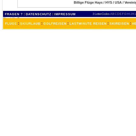
Billige Flüge Hays / HYS / USA / Verein
:
:
3 Letter-Codes
A
B
C
D
E
F
G
H
I
J
K
FRAGEN ?
DATENSCHUTZ
IMPRESSUM
:
:
:
:
:
FLÜGE
SKIURLAUB
GOLFREISEN
LASTMINUTE REISEN
SKIREISEN
H