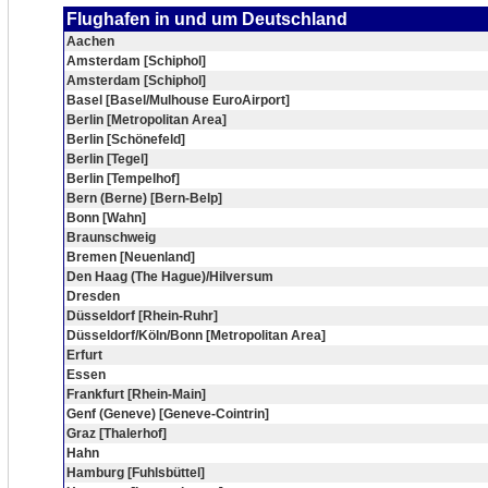
Flughafen in und um Deutschland
Aachen
Amsterdam [Schiphol]
Amsterdam [Schiphol]
Basel [Basel/Mulhouse EuroAirport]
Berlin [Metropolitan Area]
Berlin [Schönefeld]
Berlin [Tegel]
Berlin [Tempelhof]
Bern (Berne) [Bern-Belp]
Bonn [Wahn]
Braunschweig
Bremen [Neuenland]
Den Haag (The Hague)/Hilversum
Dresden
Düsseldorf [Rhein-Ruhr]
Düsseldorf/Köln/Bonn [Metropolitan Area]
Erfurt
Essen
Frankfurt [Rhein-Main]
Genf (Geneve) [Geneve-Cointrin]
Graz [Thalerhof]
Hahn
Hamburg [Fuhlsbüttel]