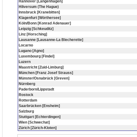
Hannover [Langenhagen]
Hilversum (The Hague)
Innsbruck [Kranebitten]
Klagenfurt [Wörthersee]
Köln/Bonn [Konrad Adenauer]
Leipzig [Schkeuditz]
Linz [Horsching]
Lausanne [Lausanne-La Blecherette]
Locarno
Lugano [Agno]
Luxembourg [Findel]
Luzern
Maastricht [Zuid-Limburg]
München [Franz Josef Strauss]
Münster/Osnabrück [Greven]
Nürnberg
Paderborn/Lippstadt
Rostock
Rotterdam
Saarbrücken [Ensheim]
Salzburg
Stuttgart [Echterdingen]
Wien [Schwechat]
Zürich [Zürich-Kloten]