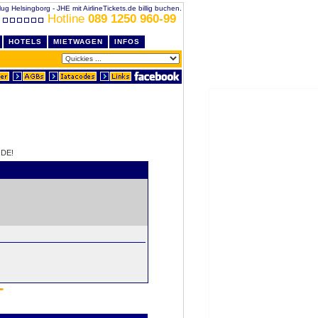
lug Helsingborg - JHE mit AirlineTickets.de billig buchen.
Hotline
089 1250 960-99
HOTELS
MIETWAGEN
INFOS
DE!