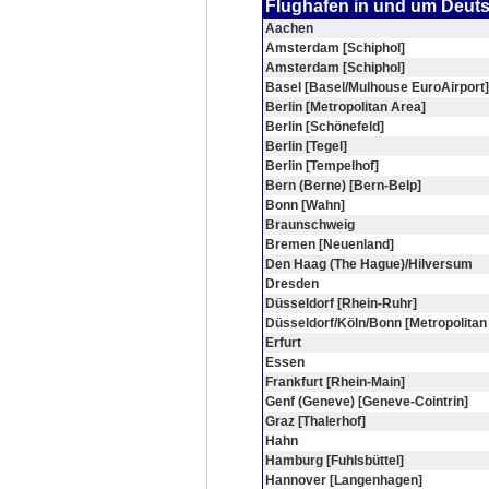
Flughafen in und um Deut
Aachen
Amsterdam [Schiphol]
Amsterdam [Schiphol]
Basel [Basel/Mulhouse EuroAirport]
Berlin [Metropolitan Area]
Berlin [Schönefeld]
Berlin [Tegel]
Berlin [Tempelhof]
Bern (Berne) [Bern-Belp]
Bonn [Wahn]
Braunschweig
Bremen [Neuenland]
Den Haag (The Hague)/Hilversum
Dresden
Düsseldorf [Rhein-Ruhr]
Düsseldorf/Köln/Bonn [Metropolitan
Erfurt
Essen
Frankfurt [Rhein-Main]
Genf (Geneve) [Geneve-Cointrin]
Graz [Thalerhof]
Hahn
Hamburg [Fuhlsbüttel]
Hannover [Langenhagen]