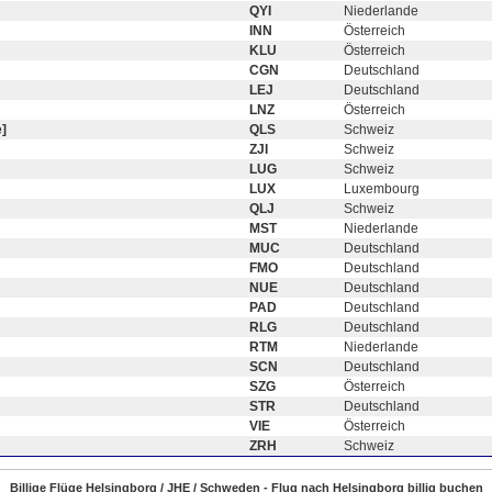
QYI
Niederlande
INN
Österreich
KLU
Österreich
CGN
Deutschland
LEJ
Deutschland
LNZ
Österreich
]
QLS
Schweiz
ZJI
Schweiz
LUG
Schweiz
LUX
Luxembourg
QLJ
Schweiz
MST
Niederlande
MUC
Deutschland
FMO
Deutschland
NUE
Deutschland
PAD
Deutschland
RLG
Deutschland
RTM
Niederlande
SCN
Deutschland
SZG
Österreich
STR
Deutschland
VIE
Österreich
ZRH
Schweiz
Billige Flüge Helsingborg / JHE / Schweden - Flug nach Helsingborg billig buchen