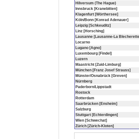
Hilversum (The Hague)
Innsbruck [Kranebitten]
Klagenfurt [Wörthersee]
Köln/Bonn [Konrad Adenauer]
Leipzig [Schkeuditz]
Linz [Horsching]
Lausanne [Lausanne-La Blecherette
Locarno
Lugano [Agno]
Luxembourg [Findel]
Luzern
Maastricht [Zuid-Limburg]
München [Franz Josef Strauss]
Münster/Osnabrück [Greven]
Nürnberg
Paderborn/Lippstadt
Rostock
Rotterdam
Saarbrücken [Ensheim]
Salzburg
Stuttgart [Echterdingen]
Wien [Schwechat]
Zürich [Zürich-Kloten]