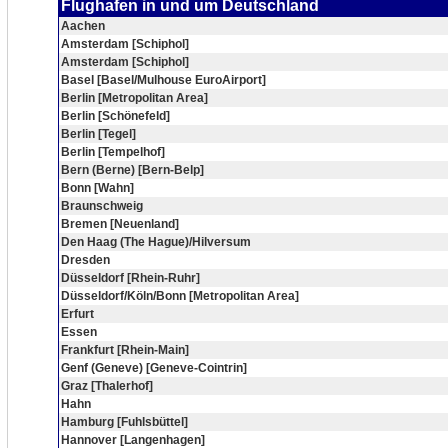
Flughafen in und um Deutschland
Aachen
Amsterdam [Schiphol]
Amsterdam [Schiphol]
Basel [Basel/Mulhouse EuroAirport]
Berlin [Metropolitan Area]
Berlin [Schönefeld]
Berlin [Tegel]
Berlin [Tempelhof]
Bern (Berne) [Bern-Belp]
Bonn [Wahn]
Braunschweig
Bremen [Neuenland]
Den Haag (The Hague)/Hilversum
Dresden
Düsseldorf [Rhein-Ruhr]
Düsseldorf/Köln/Bonn [Metropolitan Area]
Erfurt
Essen
Frankfurt [Rhein-Main]
Genf (Geneve) [Geneve-Cointrin]
Graz [Thalerhof]
Hahn
Hamburg [Fuhlsbüttel]
Hannover [Langenhagen]