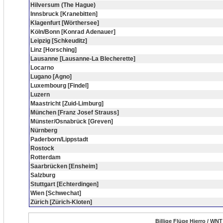
Hilversum (The Hague)
Innsbruck [Kranebitten]
Klagenfurt [Wörthersee]
Köln/Bonn [Konrad Adenauer]
Leipzig [Schkeuditz]
Linz [Horsching]
Lausanne [Lausanne-La Blecherette]
Locarno
Lugano [Agno]
Luxembourg [Findel]
Luzern
Maastricht [Zuid-Limburg]
München [Franz Josef Strauss]
Münster/Osnabrück [Greven]
Nürnberg
Paderborn/Lippstadt
Rostock
Rotterdam
Saarbrücken [Ensheim]
Salzburg
Stuttgart [Echterdingen]
Wien [Schwechat]
Zürich [Zürich-Kloten]
Billige Flüge Hierro / WNT