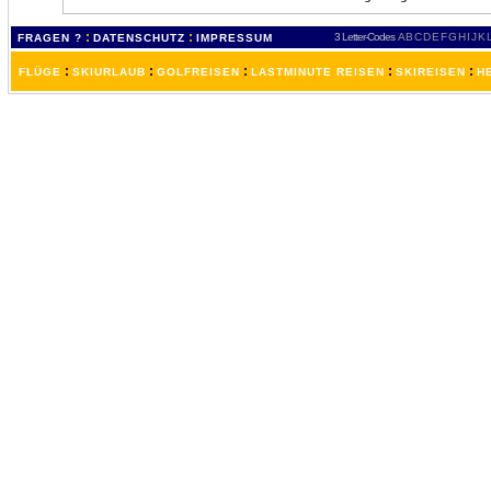
:
:
3 Letter-Codes
A
B
C
D
E
F
G
H
I
J
K
FRAGEN ?
DATENSCHUTZ
IMPRESSUM
:
:
:
:
:
FLÜGE
SKIURLAUB
GOLFREISEN
LASTMINUTE REISEN
SKIREISEN
H