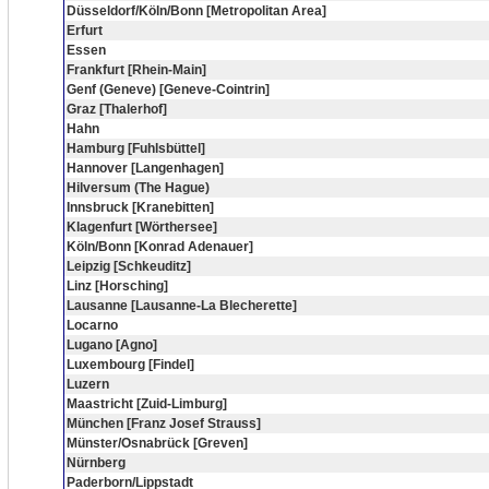
Düsseldorf/Köln/Bonn [Metropolitan Area]
Erfurt
Essen
Frankfurt [Rhein-Main]
Genf (Geneve) [Geneve-Cointrin]
Graz [Thalerhof]
Hahn
Hamburg [Fuhlsbüttel]
Hannover [Langenhagen]
Hilversum (The Hague)
Innsbruck [Kranebitten]
Klagenfurt [Wörthersee]
Köln/Bonn [Konrad Adenauer]
Leipzig [Schkeuditz]
Linz [Horsching]
Lausanne [Lausanne-La Blecherette]
Locarno
Lugano [Agno]
Luxembourg [Findel]
Luzern
Maastricht [Zuid-Limburg]
München [Franz Josef Strauss]
Münster/Osnabrück [Greven]
Nürnberg
Paderborn/Lippstadt