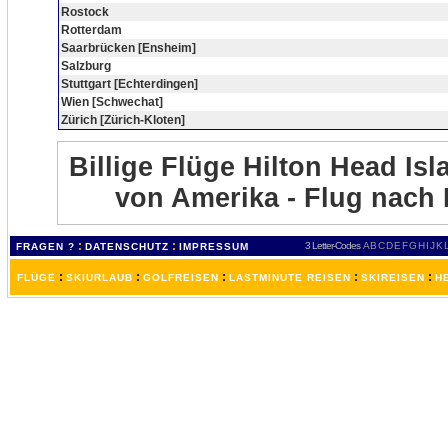
Rostock
Rotterdam
Saarbrücken [Ensheim]
Salzburg
Stuttgart [Echterdingen]
Wien [Schwechat]
Zürich [Zürich-Kloten]
Billige Flüge Hilton Head Isl
von Amerika - Flug nach 
:
:
3 Letter-Codes
A
B
C
D
E
F
G
H
I
J
K
FRAGEN ?
DATENSCHUTZ
IMPRESSUM
:
:
:
:
:
FLÜGE
SKIURLAUB
GOLFREISEN
LASTMINUTE REISEN
SKIREISEN
H