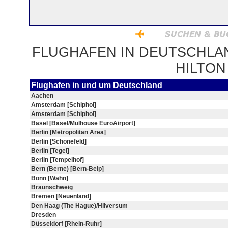
FLUGHAFEN IN DEUTSCHLA
HILTON
Flughafen in und um Deutschland
Aachen
Amsterdam [Schiphol]
Amsterdam [Schiphol]
Basel [Basel/Mulhouse EuroAirport]
Berlin [Metropolitan Area]
Berlin [Schönefeld]
Berlin [Tegel]
Berlin [Tempelhof]
Bern (Berne) [Bern-Belp]
Bonn [Wahn]
Braunschweig
Bremen [Neuenland]
Den Haag (The Hague)/Hilversum
Dresden
Düsseldorf [Rhein-Ruhr]