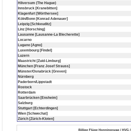
Hilversum (The Hague)
Innsbruck [Kranebitten]
Klagenfurt [Wörthersee]
Köln/Bonn [Konrad Adenauer]
Leipzig [Schkeuditz]
Linz [Horsching]
Lausanne [Lausanne-La Blecherette]
Locarno
Lugano [Agno]
Luxembourg [Findel]
Luzern
Maastricht [Zuid-Limburg]
München [Franz Josef Strauss]
Münster/Osnabrück [Greven]
Nürnberg
Paderborn/Lippstadt
Rostock
Rotterdam
Saarbrücken [Ensheim]
Salzburg
Stuttgart [Echterdingen]
Wien [Schwechat]
Zürich [Zürich-Kloten]
Billige Flüge Honningsvag / HVG 