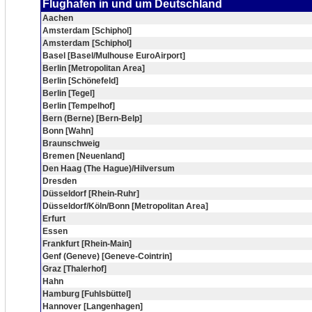
Flughafen in und um Deutschland
Aachen
Amsterdam [Schiphol]
Amsterdam [Schiphol]
Basel [Basel/Mulhouse EuroAirport]
Berlin [Metropolitan Area]
Berlin [Schönefeld]
Berlin [Tegel]
Berlin [Tempelhof]
Bern (Berne) [Bern-Belp]
Bonn [Wahn]
Braunschweig
Bremen [Neuenland]
Den Haag (The Hague)/Hilversum
Dresden
Düsseldorf [Rhein-Ruhr]
Düsseldorf/Köln/Bonn [Metropolitan Area]
Erfurt
Essen
Frankfurt [Rhein-Main]
Genf (Geneve) [Geneve-Cointrin]
Graz [Thalerhof]
Hahn
Hamburg [Fuhlsbüttel]
Hannover [Langenhagen]