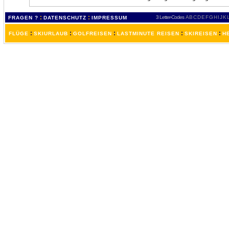
:
:
3 Letter-Codes
A
B
C
D
E
F
G
H
I
J
K
FRAGEN ?
DATENSCHUTZ
IMPRESSUM
:
:
:
:
:
FLÜGE
SKIURLAUB
GOLFREISEN
LASTMINUTE REISEN
SKIREISEN
H