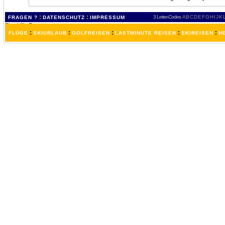
:
:
3 Letter-Codes
A
B
C
D
E
F
G
H
I
J
K
FRAGEN ?
DATENSCHUTZ
IMPRESSUM
:
:
:
:
:
FLÜGE
SKIURLAUB
GOLFREISEN
LASTMINUTE REISEN
SKIREISEN
H