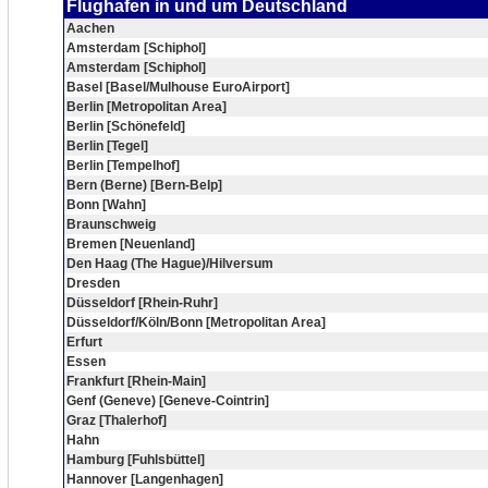
Flughafen in und um Deutschland
Aachen
Amsterdam [Schiphol]
Amsterdam [Schiphol]
Basel [Basel/Mulhouse EuroAirport]
Berlin [Metropolitan Area]
Berlin [Schönefeld]
Berlin [Tegel]
Berlin [Tempelhof]
Bern (Berne) [Bern-Belp]
Bonn [Wahn]
Braunschweig
Bremen [Neuenland]
Den Haag (The Hague)/Hilversum
Dresden
Düsseldorf [Rhein-Ruhr]
Düsseldorf/Köln/Bonn [Metropolitan Area]
Erfurt
Essen
Frankfurt [Rhein-Main]
Genf (Geneve) [Geneve-Cointrin]
Graz [Thalerhof]
Hahn
Hamburg [Fuhlsbüttel]
Hannover [Langenhagen]