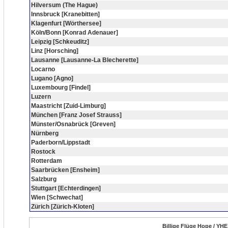
Hilversum (The Hague)
Innsbruck [Kranebitten]
Klagenfurt [Wörthersee]
Köln/Bonn [Konrad Adenauer]
Leipzig [Schkeuditz]
Linz [Horsching]
Lausanne [Lausanne-La Blecherette]
Locarno
Lugano [Agno]
Luxembourg [Findel]
Luzern
Maastricht [Zuid-Limburg]
München [Franz Josef Strauss]
Münster/Osnabrück [Greven]
Nürnberg
Paderborn/Lippstadt
Rostock
Rotterdam
Saarbrücken [Ensheim]
Salzburg
Stuttgart [Echterdingen]
Wien [Schwechat]
Zürich [Zürich-Kloten]
Billige Flüge Hope / YHE