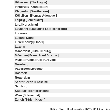
Hilversum (The Hague)
Innsbruck [Kranebitten]
Klagenfurt [Wörthersee]
Köln/Bonn [Konrad Adenauer]
Leipzig [Schkeuditz]
Linz [Horsching]
Lausanne [Lausanne-La Blecherette]
Locarno
Lugano [Agno]
Luxembourg [Findel]
Luzern
Maastricht [Zuid-Limburg]
München [Franz Josef Strauss]
Münster/Osnabrück [Greven]
Nürnberg
Paderborn/Lippstadt
Rostock
Rotterdam
Saarbrücken [Ensheim]
Salzburg
Stuttgart [Echterdingen]
Wien [Schwechat]
Zürich [Zürich-Kloten]
Billige Flüge Hopkinsville / HVC / USA / Verei