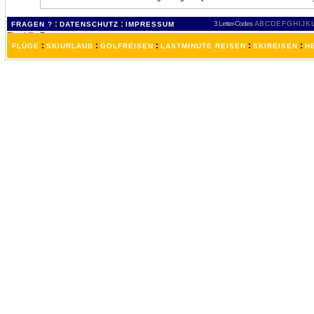
:
:
3 Letter-Codes
A
B
C
D
E
F
G
H
I
J
K
FRAGEN ?
DATENSCHUTZ
IMPRESSUM
:
:
:
:
:
FLÜGE
SKIURLAUB
GOLFREISEN
LASTMINUTE REISEN
SKIREISEN
H