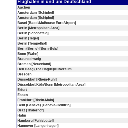
Flughafen in und um Deutschland
Aachen
Amsterdam [Schiphol]
Amsterdam [Schiphol]
Basel [Basel/Mulhouse EuroAirport]
Berlin [Metropolitan Area]
Berlin [Schönefeld]
Berlin [Tegel]
Berlin [Tempelhof]
Bern (Berne) [Bern-Belp]
Bonn [Wahn]
Braunschweig
Bremen [Neuenland]
Den Haag (The Hague)/Hilversum
Dresden
Düsseldorf [Rhein-Ruhr]
Düsseldorf/Köln/Bonn [Metropolitan Area]
Erfurt
Essen
Frankfurt [Rhein-Main]
Genf (Geneve) [Geneve-Cointrin]
Graz [Thalerhof]
Hahn
Hamburg [Fuhlsbüttel]
Hannover [Langenhagen]