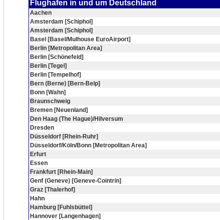
Flughafen in und um Deutschland
Aachen
Amsterdam [Schiphol]
Amsterdam [Schiphol]
Basel [Basel/Mulhouse EuroAirport]
Berlin [Metropolitan Area]
Berlin [Schönefeld]
Berlin [Tegel]
Berlin [Tempelhof]
Bern (Berne) [Bern-Belp]
Bonn [Wahn]
Braunschweig
Bremen [Neuenland]
Den Haag (The Hague)/Hilversum
Dresden
Düsseldorf [Rhein-Ruhr]
Düsseldorf/Köln/Bonn [Metropolitan Area]
Erfurt
Essen
Frankfurt [Rhein-Main]
Genf (Geneve) [Geneve-Cointrin]
Graz [Thalerhof]
Hahn
Hamburg [Fuhlsbüttel]
Hannover [Langenhagen]