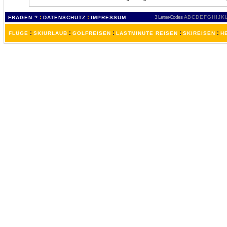
:
:
3 Letter-Codes
A
B
C
D
E
F
G
H
I
J
K
FRAGEN ?
DATENSCHUTZ
IMPRESSUM
:
:
:
:
:
FLÜGE
SKIURLAUB
GOLFREISEN
LASTMINUTE REISEN
SKIREISEN
H