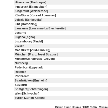
Hilversum (The Hague)
Innsbruck [Kranebitten]
Klagenfurt [Wörthersee]
Köln/Bonn [Konrad Adenauer]
Leipzig [Schkeuditz]
Linz [Horsching]
Lausanne [Lausanne-La Blecherette]
Locarno
Lugano [Agno]
Luxembourg [Findel]
Luzern
Maastricht [Zuid-Limburg]
München [Franz Josef Strauss]
Münster/Osnabrück [Greven]
Nürnberg
Paderborn/Lippstadt
Rostock
Rotterdam
Saarbrücken [Ensheim]
Salzburg
Stuttgart [Echterdingen]
Wien [Schwechat]
Zürich [Zürich-Kloten]
Billige Flüge Houma / HUM / USA / Verein