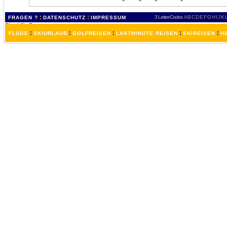
:
:
3 Letter-Codes
A
B
C
D
E
F
G
H
I
J
K
FRAGEN ?
DATENSCHUTZ
IMPRESSUM
:
:
:
:
:
FLÜGE
SKIURLAUB
GOLFREISEN
LASTMINUTE REISEN
SKIREISEN
H