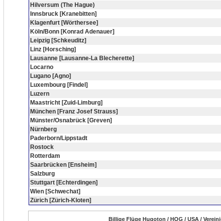
Hilversum (The Hague)
Innsbruck [Kranebitten]
Klagenfurt [Wörthersee]
Köln/Bonn [Konrad Adenauer]
Leipzig [Schkeuditz]
Linz [Horsching]
Lausanne [Lausanne-La Blecherette]
Locarno
Lugano [Agno]
Luxembourg [Findel]
Luzern
Maastricht [Zuid-Limburg]
München [Franz Josef Strauss]
Münster/Osnabrück [Greven]
Nürnberg
Paderborn/Lippstadt
Rostock
Rotterdam
Saarbrücken [Ensheim]
Salzburg
Stuttgart [Echterdingen]
Wien [Schwechat]
Zürich [Zürich-Kloten]
Billige Flüge Hugoton / HQG / USA / Verein