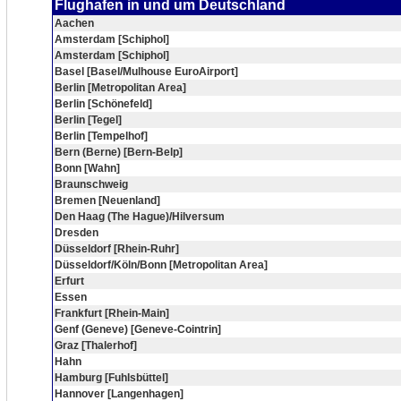
Flughafen in und um Deutschland
Aachen
Amsterdam [Schiphol]
Amsterdam [Schiphol]
Basel [Basel/Mulhouse EuroAirport]
Berlin [Metropolitan Area]
Berlin [Schönefeld]
Berlin [Tegel]
Berlin [Tempelhof]
Bern (Berne) [Bern-Belp]
Bonn [Wahn]
Braunschweig
Bremen [Neuenland]
Den Haag (The Hague)/Hilversum
Dresden
Düsseldorf [Rhein-Ruhr]
Düsseldorf/Köln/Bonn [Metropolitan Area]
Erfurt
Essen
Frankfurt [Rhein-Main]
Genf (Geneve) [Geneve-Cointrin]
Graz [Thalerhof]
Hahn
Hamburg [Fuhlsbüttel]
Hannover [Langenhagen]