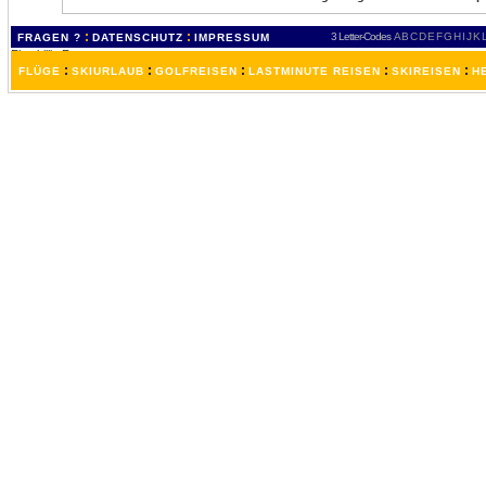
:
:
3 Letter-Codes
A
B
C
D
E
F
G
H
I
J
K
FRAGEN ?
DATENSCHUTZ
IMPRESSUM
:
:
:
:
:
FLÜGE
SKIURLAUB
GOLFREISEN
LASTMINUTE REISEN
SKIREISEN
H