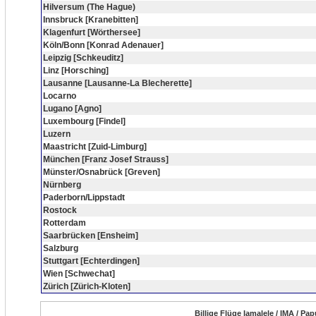
Hilversum (The Hague)
Innsbruck [Kranebitten]
Klagenfurt [Wörthersee]
Köln/Bonn [Konrad Adenauer]
Leipzig [Schkeuditz]
Linz [Horsching]
Lausanne [Lausanne-La Blecherette]
Locarno
Lugano [Agno]
Luxembourg [Findel]
Luzern
Maastricht [Zuid-Limburg]
München [Franz Josef Strauss]
Münster/Osnabrück [Greven]
Nürnberg
Paderborn/Lippstadt
Rostock
Rotterdam
Saarbrücken [Ensheim]
Salzburg
Stuttgart [Echterdingen]
Wien [Schwechat]
Zürich [Zürich-Kloten]
Billige Flüge Iamalele / IMA / P