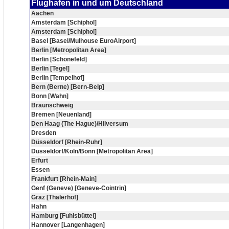
Flughafen in und um Deutschland
Aachen
Amsterdam [Schiphol]
Amsterdam [Schiphol]
Basel [Basel/Mulhouse EuroAirport]
Berlin [Metropolitan Area]
Berlin [Schönefeld]
Berlin [Tegel]
Berlin [Tempelhof]
Bern (Berne) [Bern-Belp]
Bonn [Wahn]
Braunschweig
Bremen [Neuenland]
Den Haag (The Hague)/Hilversum
Dresden
Düsseldorf [Rhein-Ruhr]
Düsseldorf/Köln/Bonn [Metropolitan Area]
Erfurt
Essen
Frankfurt [Rhein-Main]
Genf (Geneve) [Geneve-Cointrin]
Graz [Thalerhof]
Hahn
Hamburg [Fuhlsbüttel]
Hannover [Langenhagen]