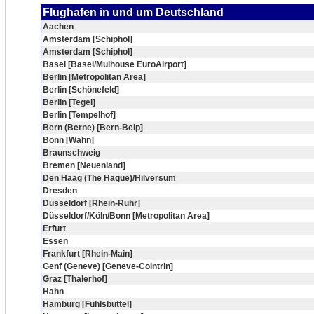
Flughafen in und um Deutschland
Aachen
Amsterdam [Schiphol]
Amsterdam [Schiphol]
Basel [Basel/Mulhouse EuroAirport]
Berlin [Metropolitan Area]
Berlin [Schönefeld]
Berlin [Tegel]
Berlin [Tempelhof]
Bern (Berne) [Bern-Belp]
Bonn [Wahn]
Braunschweig
Bremen [Neuenland]
Den Haag (The Hague)/Hilversum
Dresden
Düsseldorf [Rhein-Ruhr]
Düsseldorf/Köln/Bonn [Metropolitan Area]
Erfurt
Essen
Frankfurt [Rhein-Main]
Genf (Geneve) [Geneve-Cointrin]
Graz [Thalerhof]
Hahn
Hamburg [Fuhlsbüttel]