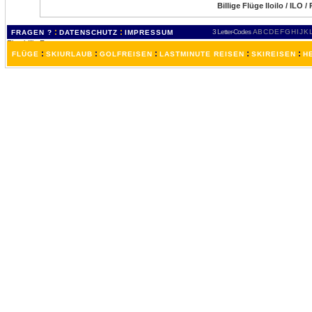
Billige Flüge Iloilo / ILO 
:
:
3 Letter-Codes
A
B
C
D
E
F
G
H
I
J
K
FRAGEN ?
DATENSCHUTZ
IMPRESSUM
:
:
:
:
:
FLÜGE
SKIURLAUB
GOLFREISEN
LASTMINUTE REISEN
SKIREISEN
H