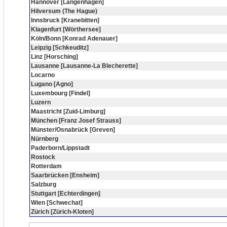
Hannover [Langenhagen]
Hilversum (The Hague)
Innsbruck [Kranebitten]
Klagenfurt [Wörthersee]
Köln/Bonn [Konrad Adenauer]
Leipzig [Schkeuditz]
Linz [Horsching]
Lausanne [Lausanne-La Blecherette]
Locarno
Lugano [Agno]
Luxembourg [Findel]
Luzern
Maastricht [Zuid-Limburg]
München [Franz Josef Strauss]
Münster/Osnabrück [Greven]
Nürnberg
Paderborn/Lippstadt
Rostock
Rotterdam
Saarbrücken [Ensheim]
Salzburg
Stuttgart [Echterdingen]
Wien [Schwechat]
Zürich [Zürich-Kloten]