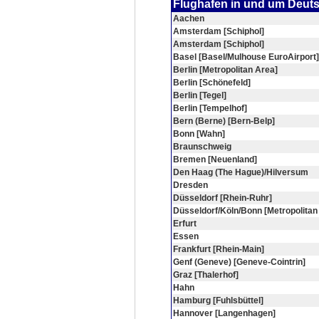
Flughafen in und um Deut
Aachen
Amsterdam [Schiphol]
Amsterdam [Schiphol]
Basel [Basel/Mulhouse EuroAirport]
Berlin [Metropolitan Area]
Berlin [Schönefeld]
Berlin [Tegel]
Berlin [Tempelhof]
Bern (Berne) [Bern-Belp]
Bonn [Wahn]
Braunschweig
Bremen [Neuenland]
Den Haag (The Hague)/Hilversum
Dresden
Düsseldorf [Rhein-Ruhr]
Düsseldorf/Köln/Bonn [Metropolitan
Erfurt
Essen
Frankfurt [Rhein-Main]
Genf (Geneve) [Geneve-Cointrin]
Graz [Thalerhof]
Hahn
Hamburg [Fuhlsbüttel]
Hannover [Langenhagen]