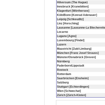
Hilversum (The Hague)
Innsbruck [Kranebitten]
Klagenfurt [Wörthersee]
Köln/Bonn [Konrad Adenauer]
Leipzig [Schkeuditz]
Linz [Horsching]
Lausanne [Lausanne-La Blecherette
Locarno
Lugano [Agno]
Luxembourg [Findel]
Luzern
Maastricht [Zuid-Limburg]
München [Franz Josef Strauss]
Münster/Osnabrück [Greven]
Nürnberg
Paderborn/Lippstadt
Rostock
Rotterdam
Saarbrücken [Ensheim]
Salzburg
Stuttgart [Echterdingen]
Wien [Schwechat]
Zürich [Zürich-Kloten]