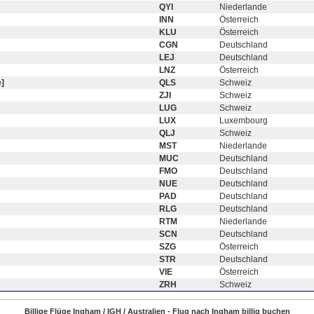
QYI
Niederlande
INN
Österreich
KLU
Österreich
CGN
Deutschland
LEJ
Deutschland
LNZ
Österreich
]
QLS
Schweiz
ZJI
Schweiz
LUG
Schweiz
LUX
Luxembourg
QLJ
Schweiz
MST
Niederlande
MUC
Deutschland
FMO
Deutschland
NUE
Deutschland
PAD
Deutschland
RLG
Deutschland
RTM
Niederlande
SCN
Deutschland
SZG
Österreich
STR
Deutschland
VIE
Österreich
ZRH
Schweiz
Billige Flüge Ingham / IGH / Australien - Flug nach Ingham billig buchen