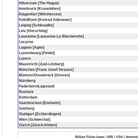
Hilversum (The Hague)
Innsbruck [Kranebitten]
Klagenfurt [Wörthersee]
Köln/Bonn [Konrad Adenauer]
Leipzig [Schkeuditz]
Linz [Horsching]
Lausanne [Lausanne-La Blecherette]
Locarno
Lugano [Agno]
Luxembourg [Findel]
Luzern
Maastricht [Zuid-Limburg]
München [Franz Josef Strauss]
Münster/Osnabrück [Greven]
Nürnberg
Paderborn/Lippstadt
Rostock
Rotterdam
Saarbrücken [Ensheim]
Salzburg
Stuttgart [Echterdingen]
Wien [Schwechat]
Zürich [Zürich-Kloten]
Billige Flüge Iraan / IRB / USA / Verei