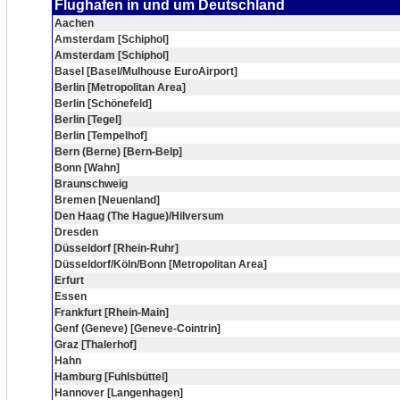
Flughafen in und um Deutschland
Aachen
Amsterdam [Schiphol]
Amsterdam [Schiphol]
Basel [Basel/Mulhouse EuroAirport]
Berlin [Metropolitan Area]
Berlin [Schönefeld]
Berlin [Tegel]
Berlin [Tempelhof]
Bern (Berne) [Bern-Belp]
Bonn [Wahn]
Braunschweig
Bremen [Neuenland]
Den Haag (The Hague)/Hilversum
Dresden
Düsseldorf [Rhein-Ruhr]
Düsseldorf/Köln/Bonn [Metropolitan Area]
Erfurt
Essen
Frankfurt [Rhein-Main]
Genf (Geneve) [Geneve-Cointrin]
Graz [Thalerhof]
Hahn
Hamburg [Fuhlsbüttel]
Hannover [Langenhagen]