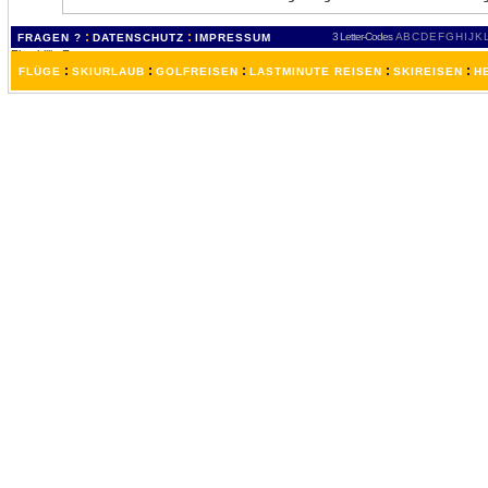
:
:
3 Letter-Codes
A
B
C
D
E
F
G
H
I
J
K
FRAGEN ?
DATENSCHUTZ
IMPRESSUM
:
:
:
:
:
FLÜGE
SKIURLAUB
GOLFREISEN
LASTMINUTE REISEN
SKIREISEN
H