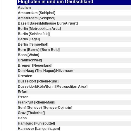
Flughafen in und um Deutschland
Aachen
Amsterdam [Schiphol]
Amsterdam [Schiphol]
Basel [Basel/Mulhouse EuroAirport]
Berlin [Metropolitan Area]
Berlin [Schönefeld]
Berlin [Tegel]
Berlin [Tempelhof]
Bern (Berne) [Bern-Belp]
Bonn [Wahn]
Braunschweig
Bremen [Neuenland]
Den Haag (The Hague)/Hilversum
Dresden
Düsseldorf [Rhein-Ruhr]
Düsseldorf/Köln/Bonn [Metropolitan Area]
Erfurt
Essen
Frankfurt [Rhein-Main]
Genf (Geneve) [Geneve-Cointrin]
Graz [Thalerhof]
Hahn
Hamburg [Fuhlsbüttel]
Hannover [Langenhagen]