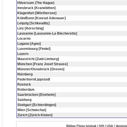
Hilversum (The Hague)
Innsbruck [Kranebitten]
Klagenfurt [Wörthersee]
Köln/Bonn [Konrad Adenauer]
Leipzig [Schkeuditz]
Linz [Horsching]
Lausanne [Lausanne-La Blecherette]
Locarno
Lugano [Agno]
Luxembourg [Findel]
Luzern
Maastricht [Zuid-Limburg]
München [Franz Josef Strauss]
Münster/Osnabrück [Greven]
Nürnberg
Paderborn/Lippstadt
Rostock
Rotterdam
Saarbrücken [Ensheim]
Salzburg
Stuttgart [Echterdingen]
Wien [Schwechat]
Zürich [Zürich-Kloten]
Billige Flüge Ivishak / IVH / USA / Verei