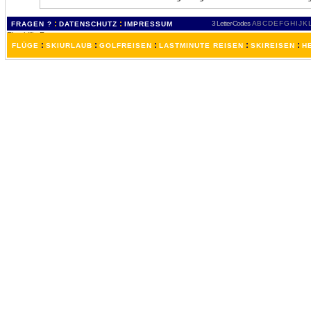
:
:
3 Letter-Codes
A
B
C
D
E
F
G
H
I
J
K
FRAGEN ?
DATENSCHUTZ
IMPRESSUM
:
:
:
:
:
FLÜGE
SKIURLAUB
GOLFREISEN
LASTMINUTE REISEN
SKIREISEN
H