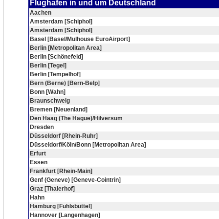
Flughafen in und um Deutschland
Aachen
Amsterdam [Schiphol]
Amsterdam [Schiphol]
Basel [Basel/Mulhouse EuroAirport]
Berlin [Metropolitan Area]
Berlin [Schönefeld]
Berlin [Tegel]
Berlin [Tempelhof]
Bern (Berne) [Bern-Belp]
Bonn [Wahn]
Braunschweig
Bremen [Neuenland]
Den Haag (The Hague)/Hilversum
Dresden
Düsseldorf [Rhein-Ruhr]
Düsseldorf/Köln/Bonn [Metropolitan Area]
Erfurt
Essen
Frankfurt [Rhein-Main]
Genf (Geneve) [Geneve-Cointrin]
Graz [Thalerhof]
Hahn
Hamburg [Fuhlsbüttel]
Hannover [Langenhagen]