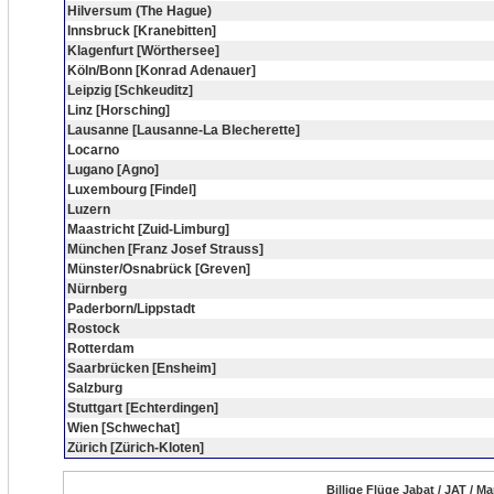
Hilversum (The Hague)
Innsbruck [Kranebitten]
Klagenfurt [Wörthersee]
Köln/Bonn [Konrad Adenauer]
Leipzig [Schkeuditz]
Linz [Horsching]
Lausanne [Lausanne-La Blecherette]
Locarno
Lugano [Agno]
Luxembourg [Findel]
Luzern
Maastricht [Zuid-Limburg]
München [Franz Josef Strauss]
Münster/Osnabrück [Greven]
Nürnberg
Paderborn/Lippstadt
Rostock
Rotterdam
Saarbrücken [Ensheim]
Salzburg
Stuttgart [Echterdingen]
Wien [Schwechat]
Zürich [Zürich-Kloten]
Billige Flüge Jabat / JAT / M