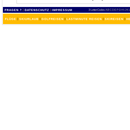
:
:
3 Letter-Codes
A
B
C
D
E
F
G
H
I
J
K
FRAGEN ?
DATENSCHUTZ
IMPRESSUM
:
:
:
:
:
FLÜGE
SKIURLAUB
GOLFREISEN
LASTMINUTE REISEN
SKIREISEN
H