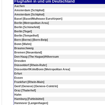
Flughafen in und um Deutschland
Aachen
Amsterdam [Schiphol]
Amsterdam [Schiphol]
Basel [Basel/Mulhouse EuroAirport]
Berlin [Metropolitan Area]
Berlin [Schönefeld]
Berlin [Tegel]
Berlin [Tempelhof]
Bern (Berne) [Bern-Belp]
Bonn [Wahn]
Braunschweig
Bremen [Neuenland]
Den Haag (The Hague)/Hilversum
Dresden
Düsseldorf [Rhein-Ruhr]
Düsseldorf/Köln/Bonn [Metropolitan Area]
Erfurt
Essen
Frankfurt [Rhein-Main]
Genf (Geneve) [Geneve-Cointrin]
Graz [Thalerhof]
Hahn
Hamburg [Fuhlsbüttel]
Hannover [Langenhagen]