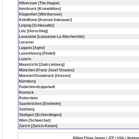
Hilversum (The Hague)
Innsbruck [Kranebitten]
Klagenfurt [Wörthersee]
Köln/Bonn [Konrad Adenauer]
Leipzig [Schkeuditz]
Linz [Horsching]
Lausanne [Lausanne-La Blecherette]
Locarno
Lugano [Agno]
Luxembourg [Findel]
Luzern
Maastricht [Zuid-Limburg]
München [Franz Josef Strauss]
Münster/Osnabrück [Greven]
Nürnberg
Paderborn/Lippstadt
Rostock
Rotterdam
Saarbrücken [Ensheim]
Salzburg
Stuttgart [Echterdingen]
Wien [Schwechat]
Zürich [Zürich-Kloten]
Billige Flüge Jasper / JZP / USA / Verei