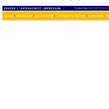
:
:
3 Letter-Codes
A
B
C
D
E
F
G
H
I
J
K
FRAGEN ?
DATENSCHUTZ
IMPRESSUM
:
:
:
:
:
FLÜGE
SKIURLAUB
GOLFREISEN
LASTMINUTE REISEN
SKIREISEN
H