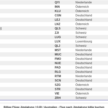
QYI
Niederlande
INN
Österreich
KLU
Österreich
CGN
Deutschland
LEJ
Deutschland
LNZ
Österreich
]
QLS
Schweiz
ZJI
Schweiz
LUG
Schweiz
LUX
Luxembourg
QLJ
Schweiz
MST
Niederlande
MUC
Deutschland
FMO
Deutschland
NUE
Deutschland
PAD
Deutschland
RLG
Deutschland
RTM
Niederlande
SCN
Deutschland
SZG
Österreich
STR
Deutschland
VIE
Österreich
ZRH
Schweiz
Billige Flüge Jimdabyne / QJD / Australien - Flug nach Jimdabyne billig buchen