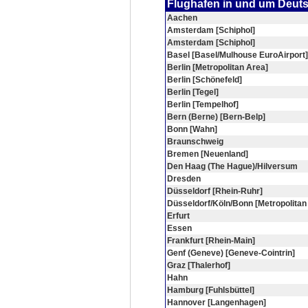
Flughafen in und um Deut
Aachen
Amsterdam [Schiphol]
Amsterdam [Schiphol]
Basel [Basel/Mulhouse EuroAirport]
Berlin [Metropolitan Area]
Berlin [Schönefeld]
Berlin [Tegel]
Berlin [Tempelhof]
Bern (Berne) [Bern-Belp]
Bonn [Wahn]
Braunschweig
Bremen [Neuenland]
Den Haag (The Hague)/Hilversum
Dresden
Düsseldorf [Rhein-Ruhr]
Düsseldorf/Köln/Bonn [Metropolitan
Erfurt
Essen
Frankfurt [Rhein-Main]
Genf (Geneve) [Geneve-Cointrin]
Graz [Thalerhof]
Hahn
Hamburg [Fuhlsbüttel]
Hannover [Langenhagen]