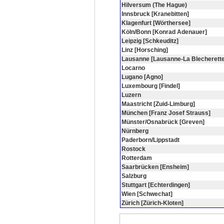
Hilversum (The Hague)
Innsbruck [Kranebitten]
Klagenfurt [Wörthersee]
Köln/Bonn [Konrad Adenauer]
Leipzig [Schkeuditz]
Linz [Horsching]
Lausanne [Lausanne-La Blecherette
Locarno
Lugano [Agno]
Luxembourg [Findel]
Luzern
Maastricht [Zuid-Limburg]
München [Franz Josef Strauss]
Münster/Osnabrück [Greven]
Nürnberg
Paderborn/Lippstadt
Rostock
Rotterdam
Saarbrücken [Ensheim]
Salzburg
Stuttgart [Echterdingen]
Wien [Schwechat]
Zürich [Zürich-Kloten]