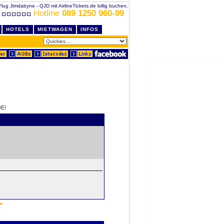
Flug Jimdabyne - QJD mit AirlineTickets.de billig buchen.
Hotline
089 1250 960-99
HOTELS
MIETWAGEN
INFOS
E!