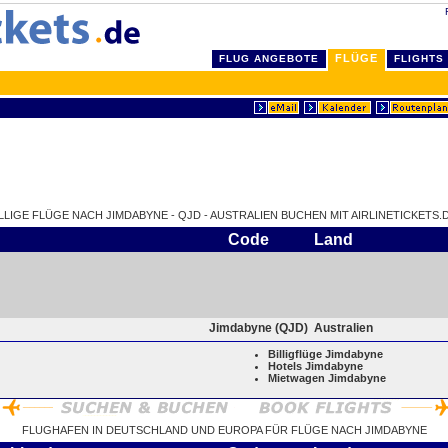
FLÜGE
FLUG ANGEBOTE
FLIGHTS
ILLIGE FLÜGE NACH JIMDABYNE - QJD - AUSTRALIEN BUCHEN MIT AIRLINETICKETS.D
Code
Land
Jimdabyne (QJD)
Australien
Billigflüge Jimdabyne
Hotels Jimdabyne
Mietwagen Jimdabyne
FLUGHAFEN IN DEUTSCHLAND UND EUROPA FÜR FLÜGE NACH JIMDABYNE