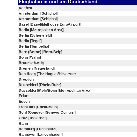
Flughafen in und um Deutschland
Aachen
Amsterdam [Schiphol]
Amsterdam [Schiphol]
Basel [Basel/Mulhouse EuroAirport]
Berlin [Metropolitan Area]
Berlin [Schönefeld]
Berlin [Tegel]
Berlin [Tempelhof]
Bern (Berne) [Bern-Belp]
Bonn [Wahn]
Braunschweig
Bremen [Neuenland]
Den Haag (The Hague)/Hilversum
Dresden
Düsseldorf [Rhein-Ruhr]
Düsseldorf/Köln/Bonn [Metropolitan Area]
Erfurt
Essen
Frankfurt [Rhein-Main]
Genf (Geneve) [Geneve-Cointrin]
Graz [Thalerhof]
Hahn
Hamburg [Fuhlsbüttel]
Hannover [Langenhagen]