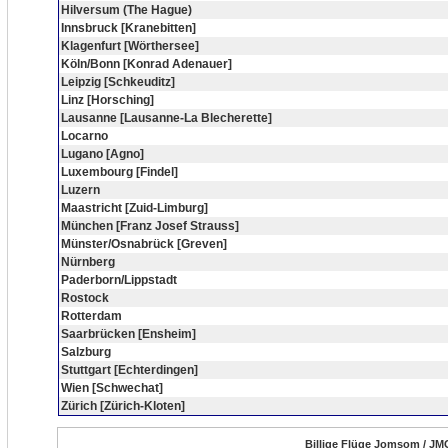
Hilversum (The Hague)
Innsbruck [Kranebitten]
Klagenfurt [Wörthersee]
Köln/Bonn [Konrad Adenauer]
Leipzig [Schkeuditz]
Linz [Horsching]
Lausanne [Lausanne-La Blecherette]
Locarno
Lugano [Agno]
Luxembourg [Findel]
Luzern
Maastricht [Zuid-Limburg]
München [Franz Josef Strauss]
Münster/Osnabrück [Greven]
Nürnberg
Paderborn/Lippstadt
Rostock
Rotterdam
Saarbrücken [Ensheim]
Salzburg
Stuttgart [Echterdingen]
Wien [Schwechat]
Zürich [Zürich-Kloten]
Billige Flüge Jomsom / JM