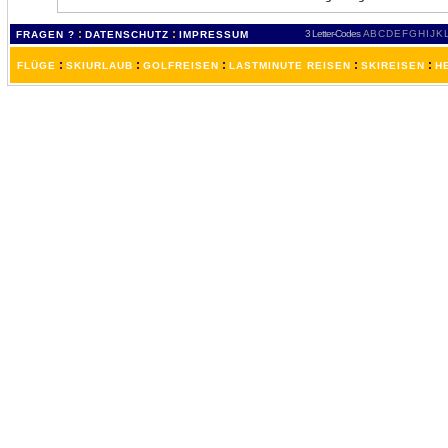
:
:
3 Letter-Codes
A
B
C
D
E
F
G
H
I
J
K
FRAGEN ?
DATENSCHUTZ
IMPRESSUM
:
:
:
:
:
FLÜGE
SKIURLAUB
GOLFREISEN
LASTMINUTE REISEN
SKIREISEN
H