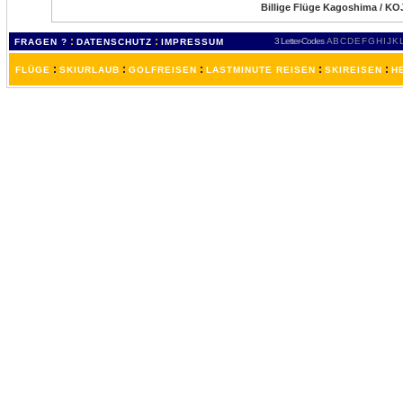
Billige Flüge Kagoshima / KO
:
:
3 Letter-Codes
A
B
C
D
E
F
G
H
I
J
K
FRAGEN ?
DATENSCHUTZ
IMPRESSUM
:
:
:
:
:
FLÜGE
SKIURLAUB
GOLFREISEN
LASTMINUTE REISEN
SKIREISEN
H