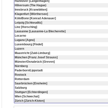
Hannover [Langenhagen]
Hilversum (The Hague)
Innsbruck [Kranebitten]
Klagenfurt [Wörthersee]
Köln/Bonn [Konrad Adenauer]
Leipzig [Schkeuditz]
Linz [Horsching]
Lausanne [Lausanne-La Blecherette]
Locarno
Lugano [Agno]
Luxembourg [Findel]
Luzern
Maastricht [Zuid-Limburg]
München [Franz Josef Strauss]
Münster/Osnabrück [Greven]
Nürnberg
Paderborn/Lippstadt
Rostock
Rotterdam
Saarbrücken [Ensheim]
Salzburg
Stuttgart [Echterdingen]
Wien [Schwechat]
Zürich [Zürich-Kloten]