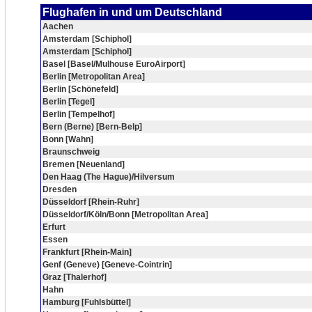
Flughafen in und um Deutschland
Aachen
Amsterdam [Schiphol]
Amsterdam [Schiphol]
Basel [Basel/Mulhouse EuroAirport]
Berlin [Metropolitan Area]
Berlin [Schönefeld]
Berlin [Tegel]
Berlin [Tempelhof]
Bern (Berne) [Bern-Belp]
Bonn [Wahn]
Braunschweig
Bremen [Neuenland]
Den Haag (The Hague)/Hilversum
Dresden
Düsseldorf [Rhein-Ruhr]
Düsseldorf/Köln/Bonn [Metropolitan Area]
Erfurt
Essen
Frankfurt [Rhein-Main]
Genf (Geneve) [Geneve-Cointrin]
Graz [Thalerhof]
Hahn
Hamburg [Fuhlsbüttel]