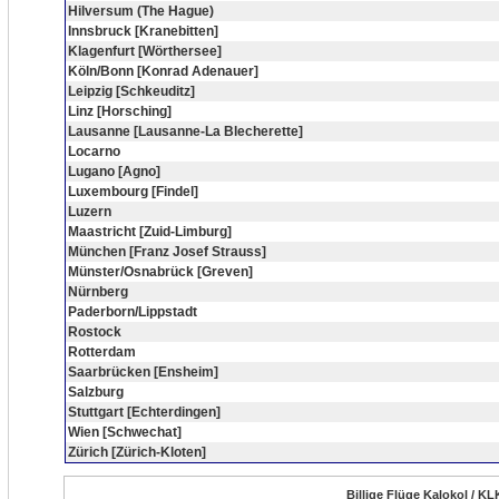
Hilversum (The Hague)
Innsbruck [Kranebitten]
Klagenfurt [Wörthersee]
Köln/Bonn [Konrad Adenauer]
Leipzig [Schkeuditz]
Linz [Horsching]
Lausanne [Lausanne-La Blecherette]
Locarno
Lugano [Agno]
Luxembourg [Findel]
Luzern
Maastricht [Zuid-Limburg]
München [Franz Josef Strauss]
Münster/Osnabrück [Greven]
Nürnberg
Paderborn/Lippstadt
Rostock
Rotterdam
Saarbrücken [Ensheim]
Salzburg
Stuttgart [Echterdingen]
Wien [Schwechat]
Zürich [Zürich-Kloten]
Billige Flüge Kalokol / KL