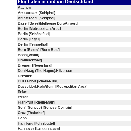
Flughafen in und um Deutschland
Aachen
Amsterdam [Schiphol]
Amsterdam [Schiphol]
Basel [Basel/Mulhouse EuroAirport]
Berlin [Metropolitan Area]
Berlin [Schönefeld]
Berlin [Tegel]
Berlin [Tempelhof]
Bern (Berne) [Bern-Belp]
Bonn [Wahn]
Braunschweig
Bremen [Neuenland]
Den Haag (The Hague)/Hilversum
Dresden
Düsseldorf [Rhein-Ruhr]
Düsseldorf/Köln/Bonn [Metropolitan Area]
Erfurt
Essen
Frankfurt [Rhein-Main]
Genf (Geneve) [Geneve-Cointrin]
Graz [Thalerhof]
Hahn
Hamburg [Fuhlsbüttel]
Hannover [Langenhagen]