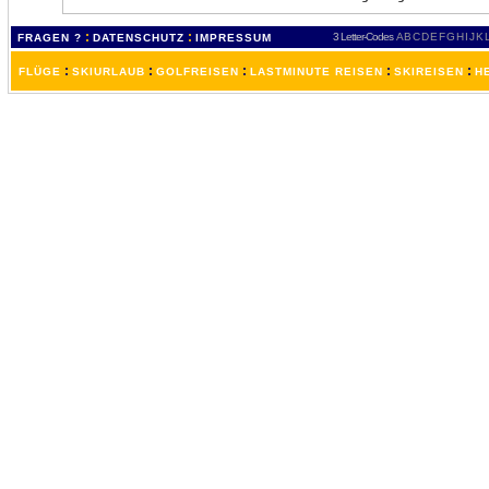
:
:
3 Letter-Codes
A
B
C
D
E
F
G
H
I
J
K
FRAGEN ?
DATENSCHUTZ
IMPRESSUM
:
:
:
:
:
FLÜGE
SKIURLAUB
GOLFREISEN
LASTMINUTE REISEN
SKIREISEN
H