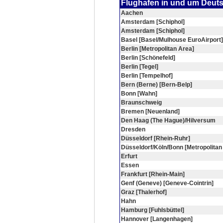
Flughafen in und um Deut
Aachen
Amsterdam [Schiphol]
Amsterdam [Schiphol]
Basel [Basel/Mulhouse EuroAirport]
Berlin [Metropolitan Area]
Berlin [Schönefeld]
Berlin [Tegel]
Berlin [Tempelhof]
Bern (Berne) [Bern-Belp]
Bonn [Wahn]
Braunschweig
Bremen [Neuenland]
Den Haag (The Hague)/Hilversum
Dresden
Düsseldorf [Rhein-Ruhr]
Düsseldorf/Köln/Bonn [Metropolitan
Erfurt
Essen
Frankfurt [Rhein-Main]
Genf (Geneve) [Geneve-Cointrin]
Graz [Thalerhof]
Hahn
Hamburg [Fuhlsbüttel]
Hannover [Langenhagen]