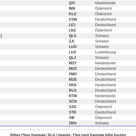
QYI
Niederlande
INN
Österreich
KLU
Österreich
CGN
Deutschland
LEJ
Deutschland
LNZ
Österreich
]
QLS
Schweiz
ZJI
Schweiz
LUG
Schweiz
LUX
Luxembourg
QLJ
Schweiz
MST
Niederlande
MUC
Deutschland
FMO
Deutschland
NUE
Deutschland
PAD
Deutschland
RLG
Deutschland
RTM
Niederlande
SCN
Deutschland
SZG
Österreich
STR
Deutschland
VIE
Österreich
ZRH
Schweiz
Billige Flüge Kampala / KLA / Uganda - Flug nach Kampala billig buchen