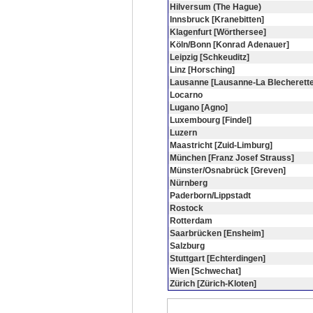
Hilversum (The Hague)
Innsbruck [Kranebitten]
Klagenfurt [Wörthersee]
Köln/Bonn [Konrad Adenauer]
Leipzig [Schkeuditz]
Linz [Horsching]
Lausanne [Lausanne-La Blecherette
Locarno
Lugano [Agno]
Luxembourg [Findel]
Luzern
Maastricht [Zuid-Limburg]
München [Franz Josef Strauss]
Münster/Osnabrück [Greven]
Nürnberg
Paderborn/Lippstadt
Rostock
Rotterdam
Saarbrücken [Ensheim]
Salzburg
Stuttgart [Echterdingen]
Wien [Schwechat]
Zürich [Zürich-Kloten]