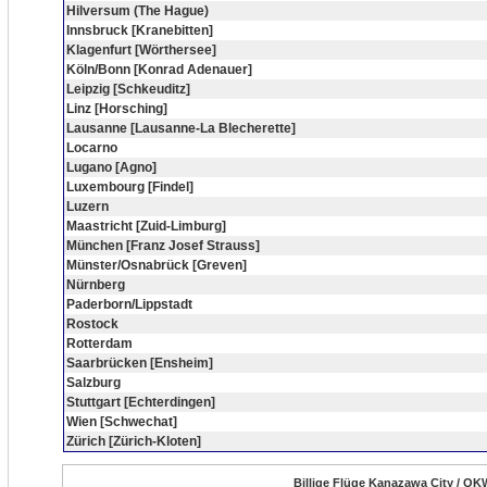
Hilversum (The Hague)
Innsbruck [Kranebitten]
Klagenfurt [Wörthersee]
Köln/Bonn [Konrad Adenauer]
Leipzig [Schkeuditz]
Linz [Horsching]
Lausanne [Lausanne-La Blecherette]
Locarno
Lugano [Agno]
Luxembourg [Findel]
Luzern
Maastricht [Zuid-Limburg]
München [Franz Josef Strauss]
Münster/Osnabrück [Greven]
Nürnberg
Paderborn/Lippstadt
Rostock
Rotterdam
Saarbrücken [Ensheim]
Salzburg
Stuttgart [Echterdingen]
Wien [Schwechat]
Zürich [Zürich-Kloten]
Billige Flüge Kanazawa City / QK