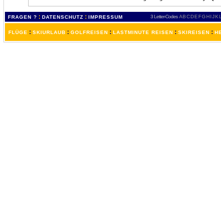
:
:
3 Letter-Codes
A
B
C
D
E
F
G
H
I
J
K
FRAGEN ?
DATENSCHUTZ
IMPRESSUM
:
:
:
:
:
FLÜGE
SKIURLAUB
GOLFREISEN
LASTMINUTE REISEN
SKIREISEN
H