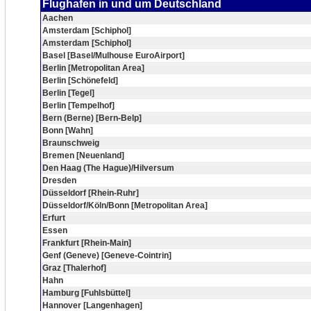
Flughafen in und um Deutschland
Aachen
Amsterdam [Schiphol]
Amsterdam [Schiphol]
Basel [Basel/Mulhouse EuroAirport]
Berlin [Metropolitan Area]
Berlin [Schönefeld]
Berlin [Tegel]
Berlin [Tempelhof]
Bern (Berne) [Bern-Belp]
Bonn [Wahn]
Braunschweig
Bremen [Neuenland]
Den Haag (The Hague)/Hilversum
Dresden
Düsseldorf [Rhein-Ruhr]
Düsseldorf/Köln/Bonn [Metropolitan Area]
Erfurt
Essen
Frankfurt [Rhein-Main]
Genf (Geneve) [Geneve-Cointrin]
Graz [Thalerhof]
Hahn
Hamburg [Fuhlsbüttel]
Hannover [Langenhagen]