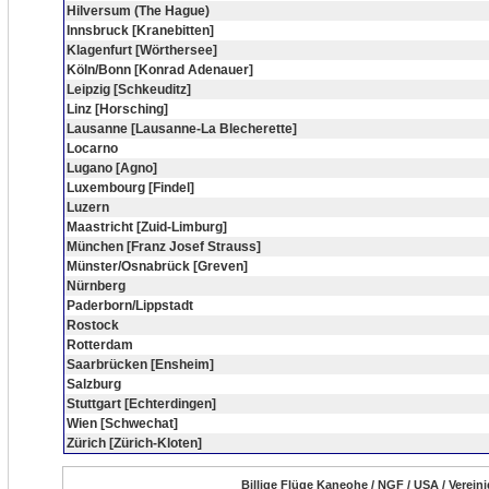
Hilversum (The Hague)
Innsbruck [Kranebitten]
Klagenfurt [Wörthersee]
Köln/Bonn [Konrad Adenauer]
Leipzig [Schkeuditz]
Linz [Horsching]
Lausanne [Lausanne-La Blecherette]
Locarno
Lugano [Agno]
Luxembourg [Findel]
Luzern
Maastricht [Zuid-Limburg]
München [Franz Josef Strauss]
Münster/Osnabrück [Greven]
Nürnberg
Paderborn/Lippstadt
Rostock
Rotterdam
Saarbrücken [Ensheim]
Salzburg
Stuttgart [Echterdingen]
Wien [Schwechat]
Zürich [Zürich-Kloten]
Billige Flüge Kaneohe / NGF / USA / Verein