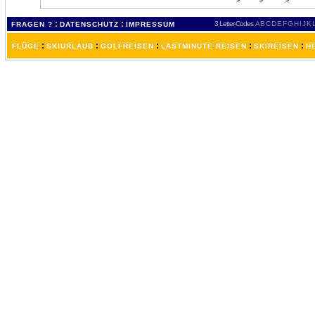
:
:
3 Letter-Codes
A
B
C
D
E
F
G
H
I
J
K
FRAGEN ?
DATENSCHUTZ
IMPRESSUM
:
:
:
:
:
FLÜGE
SKIURLAUB
GOLFREISEN
LASTMINUTE REISEN
SKIREISEN
H