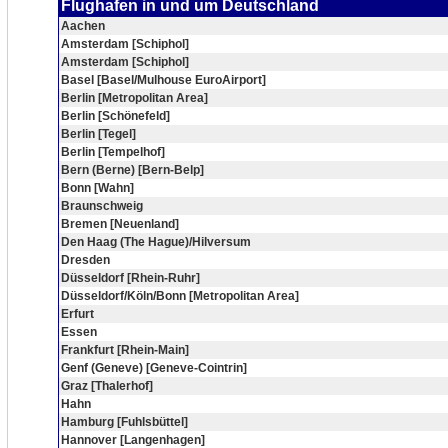
Flughafen in und um Deutschland
Aachen
Amsterdam [Schiphol]
Amsterdam [Schiphol]
Basel [Basel/Mulhouse EuroAirport]
Berlin [Metropolitan Area]
Berlin [Schönefeld]
Berlin [Tegel]
Berlin [Tempelhof]
Bern (Berne) [Bern-Belp]
Bonn [Wahn]
Braunschweig
Bremen [Neuenland]
Den Haag (The Hague)/Hilversum
Dresden
Düsseldorf [Rhein-Ruhr]
Düsseldorf/Köln/Bonn [Metropolitan Area]
Erfurt
Essen
Frankfurt [Rhein-Main]
Genf (Geneve) [Geneve-Cointrin]
Graz [Thalerhof]
Hahn
Hamburg [Fuhlsbüttel]
Hannover [Langenhagen]