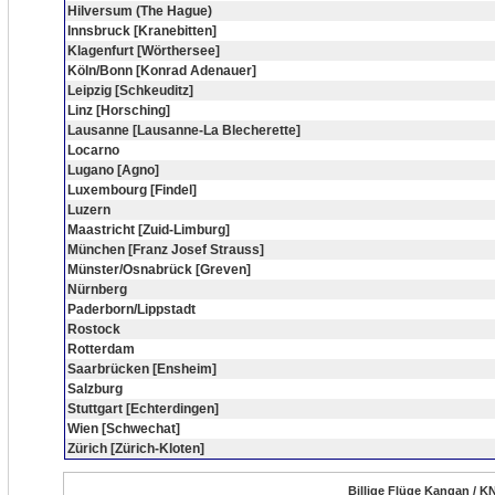
Hilversum (The Hague)
Innsbruck [Kranebitten]
Klagenfurt [Wörthersee]
Köln/Bonn [Konrad Adenauer]
Leipzig [Schkeuditz]
Linz [Horsching]
Lausanne [Lausanne-La Blecherette]
Locarno
Lugano [Agno]
Luxembourg [Findel]
Luzern
Maastricht [Zuid-Limburg]
München [Franz Josef Strauss]
Münster/Osnabrück [Greven]
Nürnberg
Paderborn/Lippstadt
Rostock
Rotterdam
Saarbrücken [Ensheim]
Salzburg
Stuttgart [Echterdingen]
Wien [Schwechat]
Zürich [Zürich-Kloten]
Billige Flüge Kangan / KN