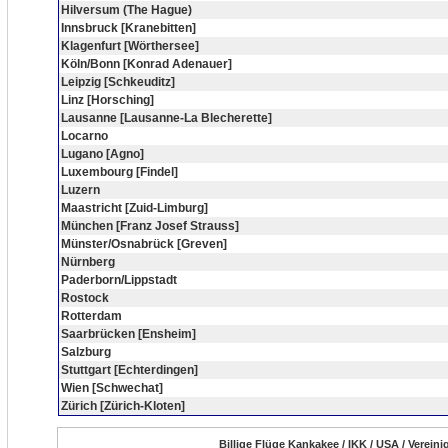
Hilversum (The Hague)
Innsbruck [Kranebitten]
Klagenfurt [Wörthersee]
Köln/Bonn [Konrad Adenauer]
Leipzig [Schkeuditz]
Linz [Horsching]
Lausanne [Lausanne-La Blecherette]
Locarno
Lugano [Agno]
Luxembourg [Findel]
Luzern
Maastricht [Zuid-Limburg]
München [Franz Josef Strauss]
Münster/Osnabrück [Greven]
Nürnberg
Paderborn/Lippstadt
Rostock
Rotterdam
Saarbrücken [Ensheim]
Salzburg
Stuttgart [Echterdingen]
Wien [Schwechat]
Zürich [Zürich-Kloten]
Billige Flüge Kankakee / IKK / USA / Verein