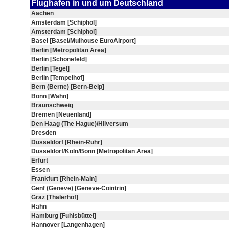
Flughafen in und um Deutschland
Aachen
Amsterdam [Schiphol]
Amsterdam [Schiphol]
Basel [Basel/Mulhouse EuroAirport]
Berlin [Metropolitan Area]
Berlin [Schönefeld]
Berlin [Tegel]
Berlin [Tempelhof]
Bern (Berne) [Bern-Belp]
Bonn [Wahn]
Braunschweig
Bremen [Neuenland]
Den Haag (The Hague)/Hilversum
Dresden
Düsseldorf [Rhein-Ruhr]
Düsseldorf/Köln/Bonn [Metropolitan Area]
Erfurt
Essen
Frankfurt [Rhein-Main]
Genf (Geneve) [Geneve-Cointrin]
Graz [Thalerhof]
Hahn
Hamburg [Fuhlsbüttel]
Hannover [Langenhagen]