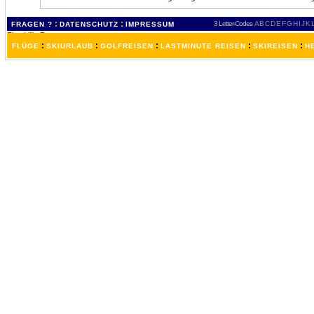
:
:
3 Letter-Codes
A
B
C
D
E
F
G
H
I
J
K
FRAGEN ?
DATENSCHUTZ
IMPRESSUM
:
:
:
:
:
FLÜGE
SKIURLAUB
GOLFREISEN
LASTMINUTE REISEN
SKIREISEN
H