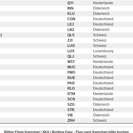
QYI
Niederlande
INN
Österreich
KLU
Österreich
CGN
Deutschland
LEJ
Deutschland
LNZ
Österreich
]
QLS
Schweiz
ZJI
Schweiz
LUG
Schweiz
LUX
Luxembourg
QLJ
Schweiz
MST
Niederlande
MUC
Deutschland
FMO
Deutschland
NUE
Deutschland
PAD
Deutschland
RLG
Deutschland
RTM
Niederlande
SCN
Deutschland
SZG
Österreich
STR
Deutschland
VIE
Österreich
ZRH
Schweiz
Billige Flüge Kantchari / XKA / Burkina Faso - Flug nach Kantchari billig buchen