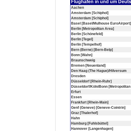
Flughafen in und um Deut
Aachen
Amsterdam [Schiphol]
Amsterdam [Schiphol]
Basel [Basel/Mulhouse EuroAirport]
Berlin [Metropolitan Area]
Berlin [Schönefeld]
Berlin [Tegel]
Berlin [Tempelhof]
Bern (Berne) [Bern-Belp]
Bonn [Wahn]
Braunschweig
Bremen [Neuenland]
Den Haag (The Hague)/Hilversum
Dresden
Düsseldorf [Rhein-Ruhr]
Düsseldorf/Köln/Bonn [Metropolitan
Erfurt
Essen
Frankfurt [Rhein-Main]
Genf (Geneve) [Geneve-Cointrin]
Graz [Thalerhof]
Hahn
Hamburg [Fuhlsbüttel]
Hannover [Langenhagen]