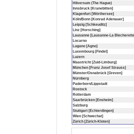
Hilversum (The Hague)
Innsbruck [Kranebitten]
Klagenfurt [Wörthersee]
Köln/Bonn [Konrad Adenauer]
Leipzig [Schkeuditz]
Linz [Horsching]
Lausanne [Lausanne-La Blecherette
Locarno
Lugano [Agno]
Luxembourg [Findel]
Luzern
Maastricht [Zuid-Limburg]
München [Franz Josef Strauss]
Münster/Osnabrück [Greven]
Nürnberg
Paderborn/Lippstadt
Rostock
Rotterdam
Saarbrücken [Ensheim]
Salzburg
Stuttgart [Echterdingen]
Wien [Schwechat]
Zürich [Zürich-Kloten]