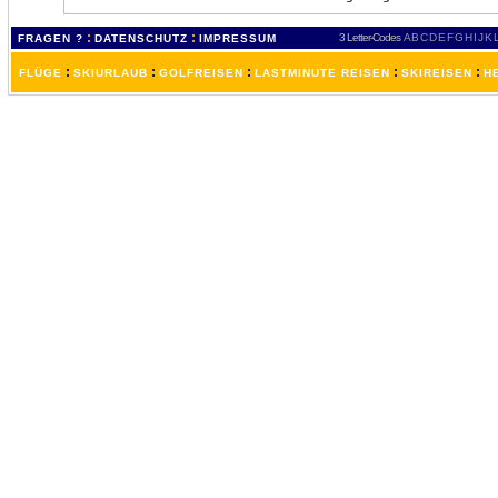
:
:
3 Letter-Codes
A
B
C
D
E
F
G
H
I
J
K
FRAGEN ?
DATENSCHUTZ
IMPRESSUM
:
:
:
:
:
FLÜGE
SKIURLAUB
GOLFREISEN
LASTMINUTE REISEN
SKIREISEN
H