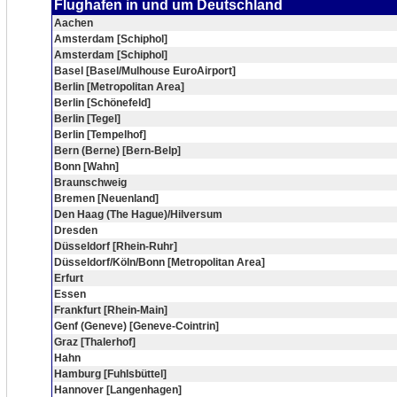
Flughafen in und um Deutschland
Aachen
Amsterdam [Schiphol]
Amsterdam [Schiphol]
Basel [Basel/Mulhouse EuroAirport]
Berlin [Metropolitan Area]
Berlin [Schönefeld]
Berlin [Tegel]
Berlin [Tempelhof]
Bern (Berne) [Bern-Belp]
Bonn [Wahn]
Braunschweig
Bremen [Neuenland]
Den Haag (The Hague)/Hilversum
Dresden
Düsseldorf [Rhein-Ruhr]
Düsseldorf/Köln/Bonn [Metropolitan Area]
Erfurt
Essen
Frankfurt [Rhein-Main]
Genf (Geneve) [Geneve-Cointrin]
Graz [Thalerhof]
Hahn
Hamburg [Fuhlsbüttel]
Hannover [Langenhagen]