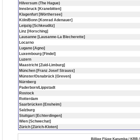
Hilversum (The Hague)
Innsbruck [Kranebitten]
Klagenfurt [Wörthersee]
Köln/Bonn [Konrad Adenauer]
Leipzig [Schkeuditz]
Linz [Horsching]
Lausanne [Lausanne-La Blecherette]
Locarno
Lugano [Agno]
Luxembourg [Findel]
Luzern
Maastricht [Zuid-Limburg]
München [Franz Josef Strauss]
Münster/Osnabrück [Greven]
Nürnberg
Paderborn/Lippstadt
Rostock
Rotterdam
Saarbrücken [Ensheim]
Salzburg
Stuttgart [Echterdingen]
Wien [Schwechat]
Zürich [Zürich-Kloten]
Billige Flüge Karumba / KRB /