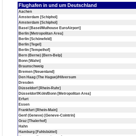
Flughafen in und um Deutschland
Aachen
Amsterdam [Schiphol]
Amsterdam [Schiphol]
Basel [Basel/Mulhouse EuroAirport]
Berlin [Metropolitan Area]
Berlin [Schönefeld]
Berlin [Tegel]
Berlin [Tempelhof]
Bern (Berne) [Bern-Belp]
Bonn [Wahn]
Braunschweig
Bremen [Neuenland]
Den Haag (The Hague)/Hilversum
Dresden
Düsseldorf [Rhein-Ruhr]
Düsseldorf/Köln/Bonn [Metropolitan Area]
Erfurt
Essen
Frankfurt [Rhein-Main]
Genf (Geneve) [Geneve-Cointrin]
Graz [Thalerhof]
Hahn
Hamburg [Fuhlsbüttel]