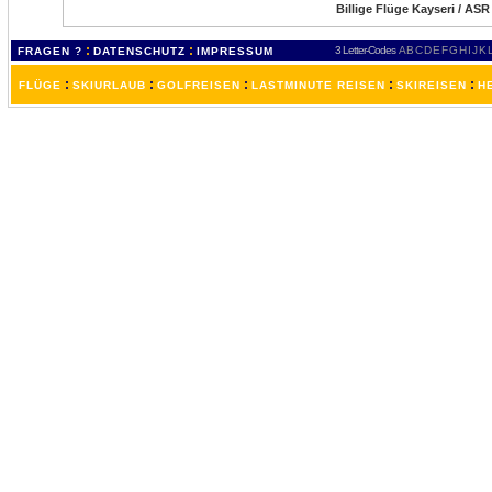
Billige Flüge Kayseri / ASR
:
:
3 Letter-Codes
A
B
C
D
E
F
G
H
I
J
K
FRAGEN ?
DATENSCHUTZ
IMPRESSUM
:
:
:
:
:
FLÜGE
SKIURLAUB
GOLFREISEN
LASTMINUTE REISEN
SKIREISEN
H