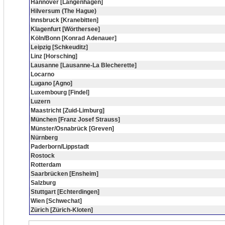
Hannover [Langenhagen]
Hilversum (The Hague)
Innsbruck [Kranebitten]
Klagenfurt [Wörthersee]
Köln/Bonn [Konrad Adenauer]
Leipzig [Schkeuditz]
Linz [Horsching]
Lausanne [Lausanne-La Blecherette]
Locarno
Lugano [Agno]
Luxembourg [Findel]
Luzern
Maastricht [Zuid-Limburg]
München [Franz Josef Strauss]
Münster/Osnabrück [Greven]
Nürnberg
Paderborn/Lippstadt
Rostock
Rotterdam
Saarbrücken [Ensheim]
Salzburg
Stuttgart [Echterdingen]
Wien [Schwechat]
Zürich [Zürich-Kloten]