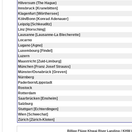
Hilversum (The Hague)
Innsbruck [Kranebitten]
Klagenfurt [Wörthersee]
Köln/Bonn [Konrad Adenauer]
Leipzig [Schkeuditz]
Linz [Horsching]
Lausanne [Lausanne-La Blecherette]
Locarno
Lugano [Agno]
Luxembourg [Findel]
Luzern
Maastricht [Zuid-Limburg]
München [Franz Josef Strauss]
Münster/Osnabrück [Greven]
Nürnberg
Paderborn/Lippstadt
Rostock
Rotterdam
Saarbrücken [Ensheim]
Salzburg
Stuttgart [Echterdingen]
Wien [Schwechat]
Zürich [Zürich-Kloten]
Billige Flüge Khwai River Landing / KHW 