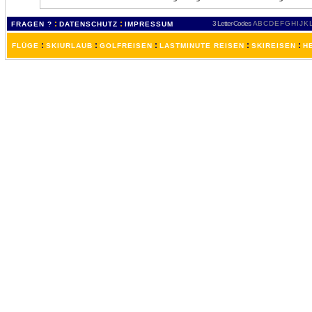
:
:
3 Letter-Codes
A
B
C
D
E
F
G
H
I
J
K
FRAGEN ?
DATENSCHUTZ
IMPRESSUM
:
:
:
:
:
FLÜGE
SKIURLAUB
GOLFREISEN
LASTMINUTE REISEN
SKIREISEN
H