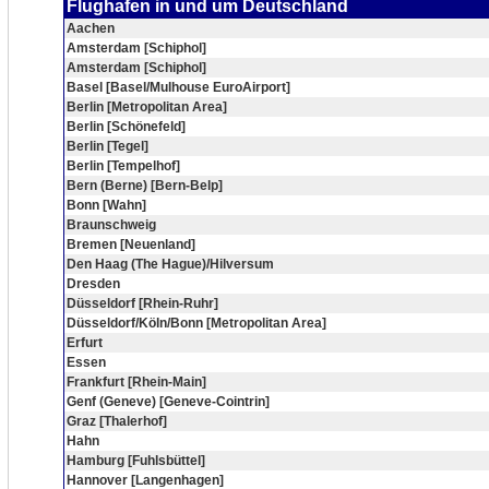
Flughafen in und um Deutschland
Aachen
Amsterdam [Schiphol]
Amsterdam [Schiphol]
Basel [Basel/Mulhouse EuroAirport]
Berlin [Metropolitan Area]
Berlin [Schönefeld]
Berlin [Tegel]
Berlin [Tempelhof]
Bern (Berne) [Bern-Belp]
Bonn [Wahn]
Braunschweig
Bremen [Neuenland]
Den Haag (The Hague)/Hilversum
Dresden
Düsseldorf [Rhein-Ruhr]
Düsseldorf/Köln/Bonn [Metropolitan Area]
Erfurt
Essen
Frankfurt [Rhein-Main]
Genf (Geneve) [Geneve-Cointrin]
Graz [Thalerhof]
Hahn
Hamburg [Fuhlsbüttel]
Hannover [Langenhagen]