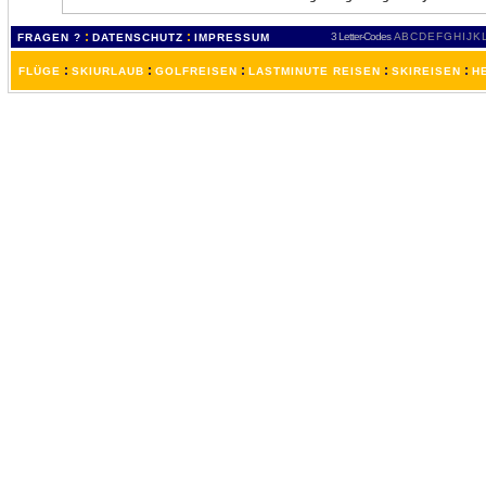
:
:
3 Letter-Codes
A
B
C
D
E
F
G
H
I
J
K
FRAGEN ?
DATENSCHUTZ
IMPRESSUM
:
:
:
:
:
FLÜGE
SKIURLAUB
GOLFREISEN
LASTMINUTE REISEN
SKIREISEN
H