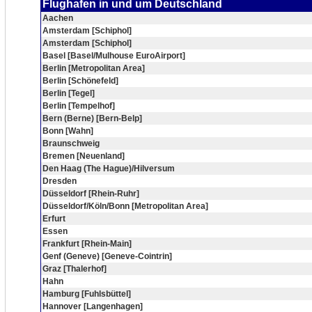
Flughafen in und um Deutschland
Aachen
Amsterdam [Schiphol]
Amsterdam [Schiphol]
Basel [Basel/Mulhouse EuroAirport]
Berlin [Metropolitan Area]
Berlin [Schönefeld]
Berlin [Tegel]
Berlin [Tempelhof]
Bern (Berne) [Bern-Belp]
Bonn [Wahn]
Braunschweig
Bremen [Neuenland]
Den Haag (The Hague)/Hilversum
Dresden
Düsseldorf [Rhein-Ruhr]
Düsseldorf/Köln/Bonn [Metropolitan Area]
Erfurt
Essen
Frankfurt [Rhein-Main]
Genf (Geneve) [Geneve-Cointrin]
Graz [Thalerhof]
Hahn
Hamburg [Fuhlsbüttel]
Hannover [Langenhagen]