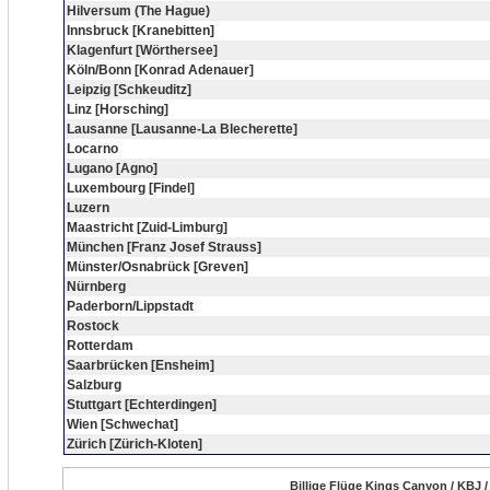
Hilversum (The Hague)
Innsbruck [Kranebitten]
Klagenfurt [Wörthersee]
Köln/Bonn [Konrad Adenauer]
Leipzig [Schkeuditz]
Linz [Horsching]
Lausanne [Lausanne-La Blecherette]
Locarno
Lugano [Agno]
Luxembourg [Findel]
Luzern
Maastricht [Zuid-Limburg]
München [Franz Josef Strauss]
Münster/Osnabrück [Greven]
Nürnberg
Paderborn/Lippstadt
Rostock
Rotterdam
Saarbrücken [Ensheim]
Salzburg
Stuttgart [Echterdingen]
Wien [Schwechat]
Zürich [Zürich-Kloten]
Billige Flüge Kings Canyon / KBJ /