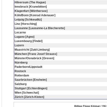
Hilversum (The Hague)
Innsbruck [Kranebitten]
Klagenfurt [Wörthersee]
Köln/Bonn [Konrad Adenauer]
Leipzig [Schkeuditz]
Linz [Horsching]
Lausanne [Lausanne-La Blecherette]
Locarno
Lugano [Agno]
Luxembourg [Findel]
Luzern
Maastricht [Zuid-Limburg]
München [Franz Josef Strauss]
Münster/Osnabrück [Greven]
Nürnberg
Paderborn/Lippstadt
Rostock
Rotterdam
Saarbrücken [Ensheim]
Salzburg
Stuttgart [Echterdingen]
Wien [Schwechat]
Zürich [Zürich-Kloten]
Billige Flüge Kitimat / YK