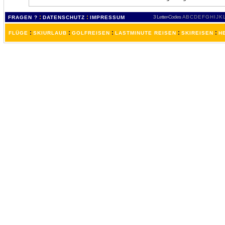
:
:
3 Letter-Codes
A
B
C
D
E
F
G
H
I
J
K
FRAGEN ?
DATENSCHUTZ
IMPRESSUM
:
:
:
:
:
FLÜGE
SKIURLAUB
GOLFREISEN
LASTMINUTE REISEN
SKIREISEN
H