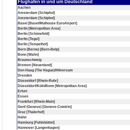
Flughafen in und um Deutschland
Aachen
Amsterdam [Schiphol]
Amsterdam [Schiphol]
Basel [Basel/Mulhouse EuroAirport]
Berlin [Metropolitan Area]
Berlin [Schönefeld]
Berlin [Tegel]
Berlin [Tempelhof]
Bern (Berne) [Bern-Belp]
Bonn [Wahn]
Braunschweig
Bremen [Neuenland]
Den Haag (The Hague)/Hilversum
Dresden
Düsseldorf [Rhein-Ruhr]
Düsseldorf/Köln/Bonn [Metropolitan Area]
Erfurt
Essen
Frankfurt [Rhein-Main]
Genf (Geneve) [Geneve-Cointrin]
Graz [Thalerhof]
Hahn
Hamburg [Fuhlsbüttel]
Hannover [Langenhagen]