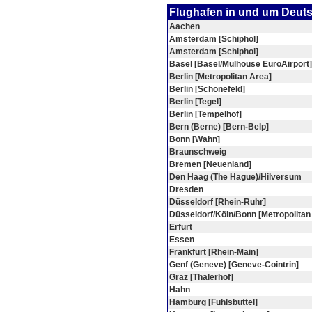
Flughafen in und um Deut
Aachen
Amsterdam [Schiphol]
Amsterdam [Schiphol]
Basel [Basel/Mulhouse EuroAirport]
Berlin [Metropolitan Area]
Berlin [Schönefeld]
Berlin [Tegel]
Berlin [Tempelhof]
Bern (Berne) [Bern-Belp]
Bonn [Wahn]
Braunschweig
Bremen [Neuenland]
Den Haag (The Hague)/Hilversum
Dresden
Düsseldorf [Rhein-Ruhr]
Düsseldorf/Köln/Bonn [Metropolitan
Erfurt
Essen
Frankfurt [Rhein-Main]
Genf (Geneve) [Geneve-Cointrin]
Graz [Thalerhof]
Hahn
Hamburg [Fuhlsbüttel]