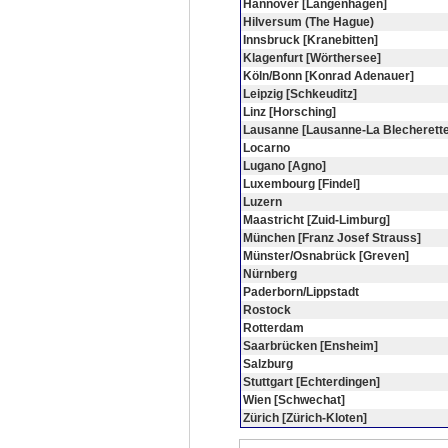
Hannover [Langenhagen]
Hilversum (The Hague)
Innsbruck [Kranebitten]
Klagenfurt [Wörthersee]
Köln/Bonn [Konrad Adenauer]
Leipzig [Schkeuditz]
Linz [Horsching]
Lausanne [Lausanne-La Blecherette
Locarno
Lugano [Agno]
Luxembourg [Findel]
Luzern
Maastricht [Zuid-Limburg]
München [Franz Josef Strauss]
Münster/Osnabrück [Greven]
Nürnberg
Paderborn/Lippstadt
Rostock
Rotterdam
Saarbrücken [Ensheim]
Salzburg
Stuttgart [Echterdingen]
Wien [Schwechat]
Zürich [Zürich-Kloten]