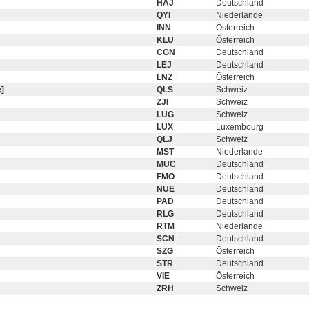
HAJ
Deutschland
QYI
Niederlande
INN
Österreich
KLU
Österreich
CGN
Deutschland
LEJ
Deutschland
LNZ
Österreich
]
QLS
Schweiz
ZJI
Schweiz
LUG
Schweiz
LUX
Luxembourg
QLJ
Schweiz
MST
Niederlande
MUC
Deutschland
FMO
Deutschland
NUE
Deutschland
PAD
Deutschland
RLG
Deutschland
RTM
Niederlande
SCN
Deutschland
SZG
Österreich
STR
Deutschland
VIE
Österreich
ZRH
Schweiz