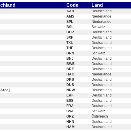
schland
Code
Land
AAH
Deutschland
AMS
Niederlande
SPL
Niederlande
BSL
Schweiz
BER
Deutschland
SXF
Deutschland
TXL
Deutschland
THF
Deutschland
BRN
Schweiz
BNJ
Deutschland
BWE
Deutschland
BRE
Deutschland
HAG
Niederlande
DRS
Deutschland
DUS
Deutschland
 Area]
NRW
Deutschland
ERF
Deutschland
ESS
Deutschland
FRA
Deutschland
GVA
Schweiz
GRZ
Österreich
HHN
Deutschland
HAM
Deutschland