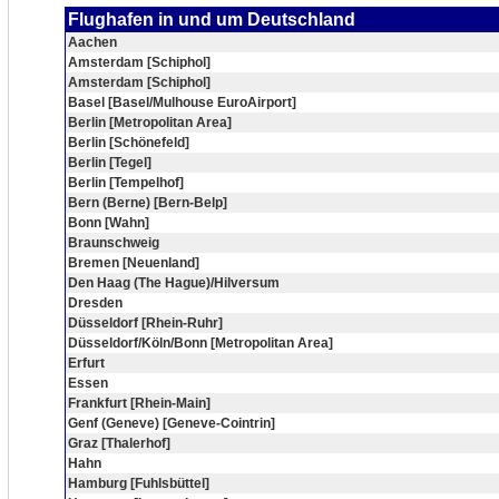
Flughafen in und um Deutschland
Aachen
Amsterdam [Schiphol]
Amsterdam [Schiphol]
Basel [Basel/Mulhouse EuroAirport]
Berlin [Metropolitan Area]
Berlin [Schönefeld]
Berlin [Tegel]
Berlin [Tempelhof]
Bern (Berne) [Bern-Belp]
Bonn [Wahn]
Braunschweig
Bremen [Neuenland]
Den Haag (The Hague)/Hilversum
Dresden
Düsseldorf [Rhein-Ruhr]
Düsseldorf/Köln/Bonn [Metropolitan Area]
Erfurt
Essen
Frankfurt [Rhein-Main]
Genf (Geneve) [Geneve-Cointrin]
Graz [Thalerhof]
Hahn
Hamburg [Fuhlsbüttel]