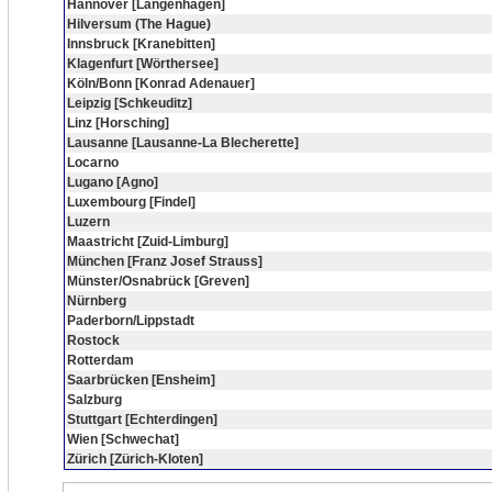
Hannover [Langenhagen]
Hilversum (The Hague)
Innsbruck [Kranebitten]
Klagenfurt [Wörthersee]
Köln/Bonn [Konrad Adenauer]
Leipzig [Schkeuditz]
Linz [Horsching]
Lausanne [Lausanne-La Blecherette]
Locarno
Lugano [Agno]
Luxembourg [Findel]
Luzern
Maastricht [Zuid-Limburg]
München [Franz Josef Strauss]
Münster/Osnabrück [Greven]
Nürnberg
Paderborn/Lippstadt
Rostock
Rotterdam
Saarbrücken [Ensheim]
Salzburg
Stuttgart [Echterdingen]
Wien [Schwechat]
Zürich [Zürich-Kloten]