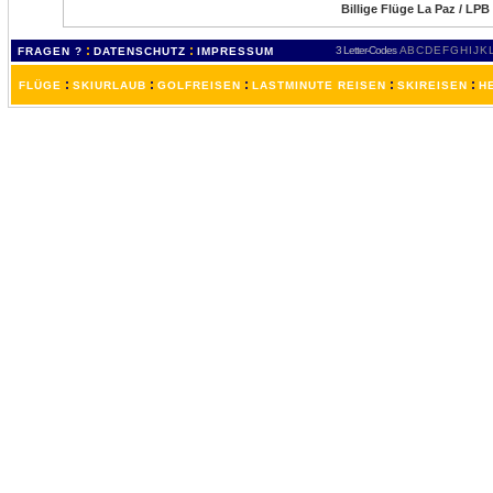
Billige Flüge La Paz / LPB
:
:
3 Letter-Codes
A
B
C
D
E
F
G
H
I
J
K
FRAGEN ?
DATENSCHUTZ
IMPRESSUM
:
:
:
:
:
FLÜGE
SKIURLAUB
GOLFREISEN
LASTMINUTE REISEN
SKIREISEN
H