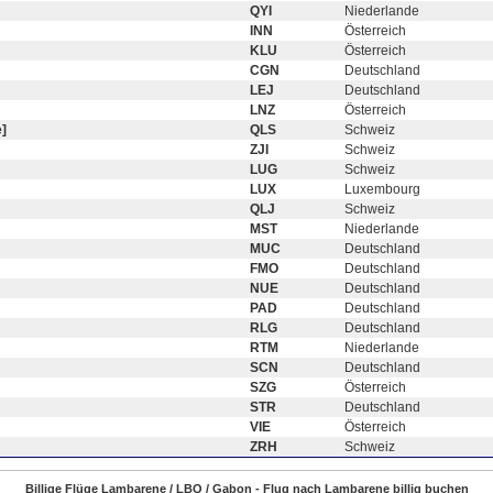
QYI
Niederlande
INN
Österreich
KLU
Österreich
CGN
Deutschland
LEJ
Deutschland
LNZ
Österreich
]
QLS
Schweiz
ZJI
Schweiz
LUG
Schweiz
LUX
Luxembourg
QLJ
Schweiz
MST
Niederlande
MUC
Deutschland
FMO
Deutschland
NUE
Deutschland
PAD
Deutschland
RLG
Deutschland
RTM
Niederlande
SCN
Deutschland
SZG
Österreich
STR
Deutschland
VIE
Österreich
ZRH
Schweiz
Billige Flüge Lambarene / LBQ / Gabon - Flug nach Lambarene billig buchen