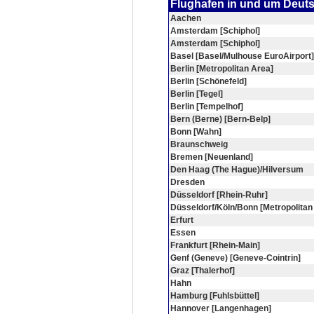
Flughafen in und um Deut
Aachen
Amsterdam [Schiphol]
Amsterdam [Schiphol]
Basel [Basel/Mulhouse EuroAirport]
Berlin [Metropolitan Area]
Berlin [Schönefeld]
Berlin [Tegel]
Berlin [Tempelhof]
Bern (Berne) [Bern-Belp]
Bonn [Wahn]
Braunschweig
Bremen [Neuenland]
Den Haag (The Hague)/Hilversum
Dresden
Düsseldorf [Rhein-Ruhr]
Düsseldorf/Köln/Bonn [Metropolitan
Erfurt
Essen
Frankfurt [Rhein-Main]
Genf (Geneve) [Geneve-Cointrin]
Graz [Thalerhof]
Hahn
Hamburg [Fuhlsbüttel]
Hannover [Langenhagen]