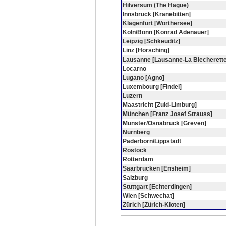
Hilversum (The Hague)
Innsbruck [Kranebitten]
Klagenfurt [Wörthersee]
Köln/Bonn [Konrad Adenauer]
Leipzig [Schkeuditz]
Linz [Horsching]
Lausanne [Lausanne-La Blecherette
Locarno
Lugano [Agno]
Luxembourg [Findel]
Luzern
Maastricht [Zuid-Limburg]
München [Franz Josef Strauss]
Münster/Osnabrück [Greven]
Nürnberg
Paderborn/Lippstadt
Rostock
Rotterdam
Saarbrücken [Ensheim]
Salzburg
Stuttgart [Echterdingen]
Wien [Schwechat]
Zürich [Zürich-Kloten]