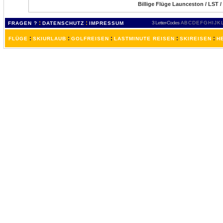
Billige Flüge Launceston / LST /
:
:
3 Letter-Codes
A
B
C
D
E
F
G
H
I
J
K
FRAGEN ?
DATENSCHUTZ
IMPRESSUM
:
:
:
:
:
FLÜGE
SKIURLAUB
GOLFREISEN
LASTMINUTE REISEN
SKIREISEN
H