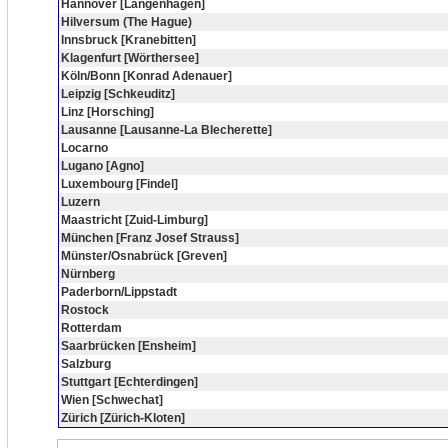
Hannover [Langenhagen]
Hilversum (The Hague)
Innsbruck [Kranebitten]
Klagenfurt [Wörthersee]
Köln/Bonn [Konrad Adenauer]
Leipzig [Schkeuditz]
Linz [Horsching]
Lausanne [Lausanne-La Blecherette]
Locarno
Lugano [Agno]
Luxembourg [Findel]
Luzern
Maastricht [Zuid-Limburg]
München [Franz Josef Strauss]
Münster/Osnabrück [Greven]
Nürnberg
Paderborn/Lippstadt
Rostock
Rotterdam
Saarbrücken [Ensheim]
Salzburg
Stuttgart [Echterdingen]
Wien [Schwechat]
Zürich [Zürich-Kloten]