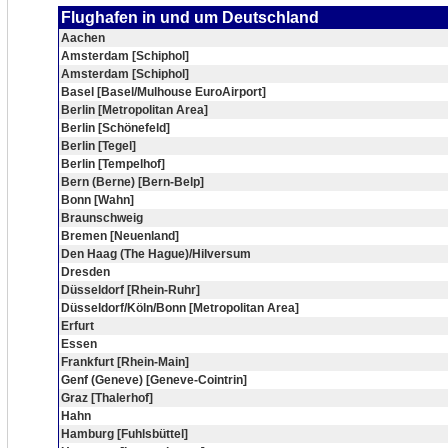
Flughafen in und um Deutschland
Aachen
Amsterdam [Schiphol]
Amsterdam [Schiphol]
Basel [Basel/Mulhouse EuroAirport]
Berlin [Metropolitan Area]
Berlin [Schönefeld]
Berlin [Tegel]
Berlin [Tempelhof]
Bern (Berne) [Bern-Belp]
Bonn [Wahn]
Braunschweig
Bremen [Neuenland]
Den Haag (The Hague)/Hilversum
Dresden
Düsseldorf [Rhein-Ruhr]
Düsseldorf/Köln/Bonn [Metropolitan Area]
Erfurt
Essen
Frankfurt [Rhein-Main]
Genf (Geneve) [Geneve-Cointrin]
Graz [Thalerhof]
Hahn
Hamburg [Fuhlsbüttel]