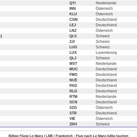
QYI
Niederlande
INN
Österreich
KLU
Österreich
CGN
Deutschland
LEJ
Deutschland
LNZ
Österreich
]
QLS
Schweiz
ZJI
Schweiz
LUG
Schweiz
LUX
Luxembourg
QLJ
Schweiz
MST
Niederlande
MUC
Deutschland
FMO
Deutschland
NUE
Deutschland
PAD
Deutschland
RLG
Deutschland
RTM
Niederlande
SCN
Deutschland
SZG
Österreich
STR
Deutschland
VIE
Österreich
ZRH
Schweiz
Billige Flüge Le Mans / LME / Frankreich - Flug nach Le Mans billig buchen