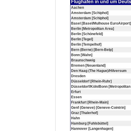
Flughafen in und um Deut
Aachen
Amsterdam [Schiphol]
Amsterdam [Schiphol]
Basel [Basel/Mulhouse EuroAirport]
Berlin [Metropolitan Area]
Berlin [Schönefeld]
Berlin [Tegel]
Berlin [Tempelhof]
Bern (Berne) [Bern-Belp]
Bonn [Wahn]
Braunschweig
Bremen [Neuenland]
Den Haag (The Hague)/Hilversum
Dresden
Düsseldorf [Rhein-Ruhr]
Düsseldorf/Köln/Bonn [Metropolitan
Erfurt
Essen
Frankfurt [Rhein-Main]
Genf (Geneve) [Geneve-Cointrin]
Graz [Thalerhof]
Hahn
Hamburg [Fuhlsbüttel]
Hannover [Langenhagen]