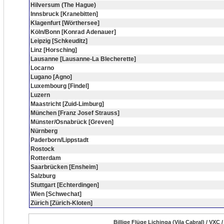
Hilversum (The Hague)
Innsbruck [Kranebitten]
Klagenfurt [Wörthersee]
Köln/Bonn [Konrad Adenauer]
Leipzig [Schkeuditz]
Linz [Horsching]
Lausanne [Lausanne-La Blecherette]
Locarno
Lugano [Agno]
Luxembourg [Findel]
Luzern
Maastricht [Zuid-Limburg]
München [Franz Josef Strauss]
Münster/Osnabrück [Greven]
Nürnberg
Paderborn/Lippstadt
Rostock
Rotterdam
Saarbrücken [Ensheim]
Salzburg
Stuttgart [Echterdingen]
Wien [Schwechat]
Zürich [Zürich-Kloten]
Billige Flüge Lichinga (Vila Cabral) / VXC