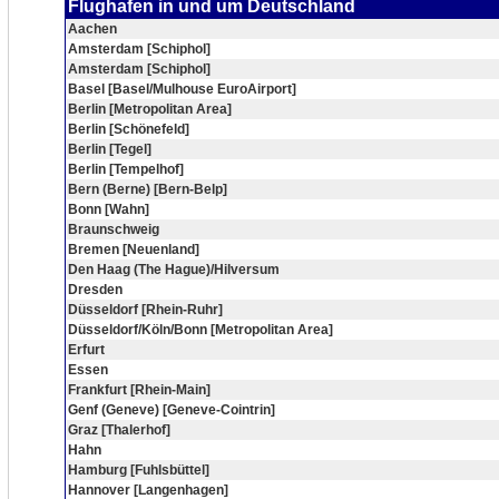
Flughafen in und um Deutschland
Aachen
Amsterdam [Schiphol]
Amsterdam [Schiphol]
Basel [Basel/Mulhouse EuroAirport]
Berlin [Metropolitan Area]
Berlin [Schönefeld]
Berlin [Tegel]
Berlin [Tempelhof]
Bern (Berne) [Bern-Belp]
Bonn [Wahn]
Braunschweig
Bremen [Neuenland]
Den Haag (The Hague)/Hilversum
Dresden
Düsseldorf [Rhein-Ruhr]
Düsseldorf/Köln/Bonn [Metropolitan Area]
Erfurt
Essen
Frankfurt [Rhein-Main]
Genf (Geneve) [Geneve-Cointrin]
Graz [Thalerhof]
Hahn
Hamburg [Fuhlsbüttel]
Hannover [Langenhagen]