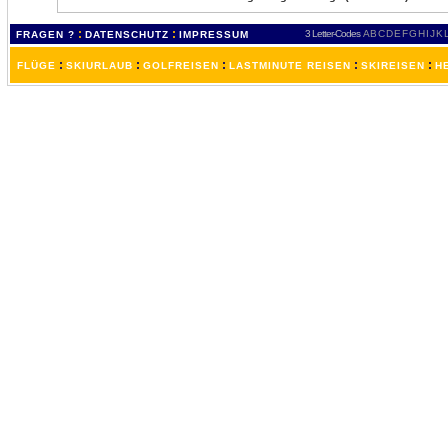
:
:
3 Letter-Codes
A
B
C
D
E
F
G
H
I
J
K
FRAGEN ?
DATENSCHUTZ
IMPRESSUM
:
:
:
:
:
FLÜGE
SKIURLAUB
GOLFREISEN
LASTMINUTE REISEN
SKIREISEN
H