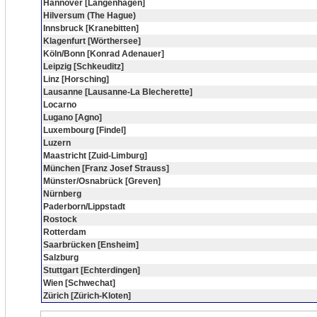
Hannover [Langenhagen]
Hilversum (The Hague)
Innsbruck [Kranebitten]
Klagenfurt [Wörthersee]
Köln/Bonn [Konrad Adenauer]
Leipzig [Schkeuditz]
Linz [Horsching]
Lausanne [Lausanne-La Blecherette]
Locarno
Lugano [Agno]
Luxembourg [Findel]
Luzern
Maastricht [Zuid-Limburg]
München [Franz Josef Strauss]
Münster/Osnabrück [Greven]
Nürnberg
Paderborn/Lippstadt
Rostock
Rotterdam
Saarbrücken [Ensheim]
Salzburg
Stuttgart [Echterdingen]
Wien [Schwechat]
Zürich [Zürich-Kloten]