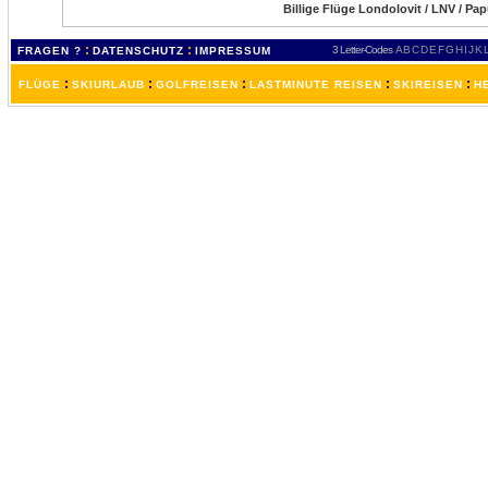
Billige Flüge Londolovit / LNV / Pa
:
:
3 Letter-Codes
A
B
C
D
E
F
G
H
I
J
K
FRAGEN ?
DATENSCHUTZ
IMPRESSUM
:
:
:
:
:
FLÜGE
SKIURLAUB
GOLFREISEN
LASTMINUTE REISEN
SKIREISEN
H