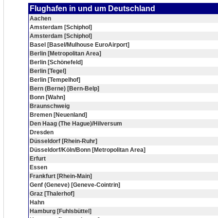
Flughafen in und um Deutschland
Aachen
Amsterdam [Schiphol]
Amsterdam [Schiphol]
Basel [Basel/Mulhouse EuroAirport]
Berlin [Metropolitan Area]
Berlin [Schönefeld]
Berlin [Tegel]
Berlin [Tempelhof]
Bern (Berne) [Bern-Belp]
Bonn [Wahn]
Braunschweig
Bremen [Neuenland]
Den Haag (The Hague)/Hilversum
Dresden
Düsseldorf [Rhein-Ruhr]
Düsseldorf/Köln/Bonn [Metropolitan Area]
Erfurt
Essen
Frankfurt [Rhein-Main]
Genf (Geneve) [Geneve-Cointrin]
Graz [Thalerhof]
Hahn
Hamburg [Fuhlsbüttel]