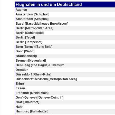
Flughafen in und um Deutschland
Aachen
Amsterdam [Schiphol]
Amsterdam [Schiphol]
Basel [Basel/Mulhouse EuroAirport]
Berlin [Metropolitan Area]
Berlin [Schönefeld]
Berlin [Tegel]
Berlin [Tempelhof]
Bern (Berne) [Bern-Belp]
Bonn [Wahn]
Braunschweig
Bremen [Neuenland]
Den Haag (The Hague)/Hilversum
Dresden
Düsseldorf [Rhein-Ruhr]
Düsseldorf/Köln/Bonn [Metropolitan Area]
Erfurt
Essen
Frankfurt [Rhein-Main]
Genf (Geneve) [Geneve-Cointrin]
Graz [Thalerhof]
Hahn
Hamburg [Fuhlsbüttel]