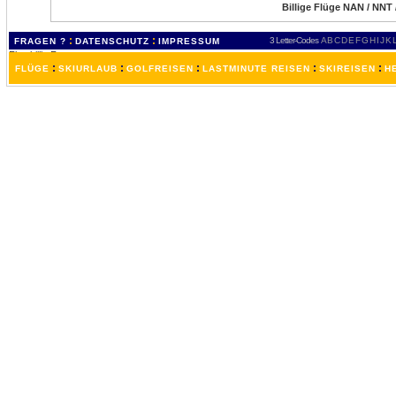
Billige Flüge NAN / NNT 
:
:
3 Letter-Codes
A
B
C
D
E
F
G
H
I
J
K
FRAGEN ?
DATENSCHUTZ
IMPRESSUM
:
:
:
:
:
FLÜGE
SKIURLAUB
GOLFREISEN
LASTMINUTE REISEN
SKIREISEN
H