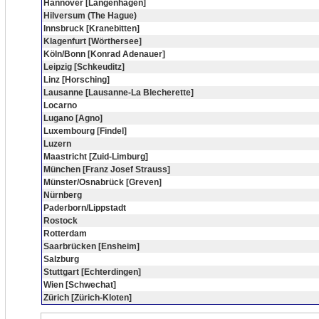
Hannover [Langenhagen]
Hilversum (The Hague)
Innsbruck [Kranebitten]
Klagenfurt [Wörthersee]
Köln/Bonn [Konrad Adenauer]
Leipzig [Schkeuditz]
Linz [Horsching]
Lausanne [Lausanne-La Blecherette]
Locarno
Lugano [Agno]
Luxembourg [Findel]
Luzern
Maastricht [Zuid-Limburg]
München [Franz Josef Strauss]
Münster/Osnabrück [Greven]
Nürnberg
Paderborn/Lippstadt
Rostock
Rotterdam
Saarbrücken [Ensheim]
Salzburg
Stuttgart [Echterdingen]
Wien [Schwechat]
Zürich [Zürich-Kloten]