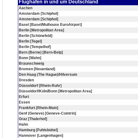
Flughafen in und um Deutschland
Aachen
Amsterdam [Schiphol]
Amsterdam [Schiphol]
Basel [Basel/Mulhouse EuroAirport]
Berlin [Metropolitan Area]
Berlin [Schönefeld]
Berlin [Tegel]
Berlin [Tempelhof]
Bern (Berne) [Bern-Belp]
Bonn [Wahn]
Braunschweig
Bremen [Neuenland]
Den Haag (The Hague)/Hilversum
Dresden
Düsseldorf [Rhein-Ruhr]
Düsseldorf/Köln/Bonn [Metropolitan Area]
Erfurt
Essen
Frankfurt [Rhein-Main]
Genf (Geneve) [Geneve-Cointrin]
Graz [Thalerhof]
Hahn
Hamburg [Fuhlsbüttel]
Hannover [Langenhagen]