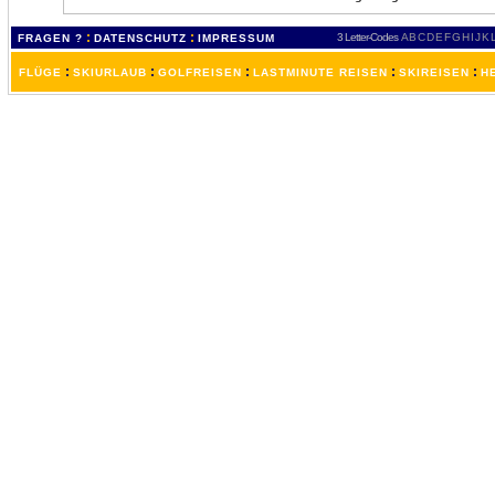
:
:
3 Letter-Codes
A
B
C
D
E
F
G
H
I
J
K
FRAGEN ?
DATENSCHUTZ
IMPRESSUM
:
:
:
:
:
FLÜGE
SKIURLAUB
GOLFREISEN
LASTMINUTE REISEN
SKIREISEN
H