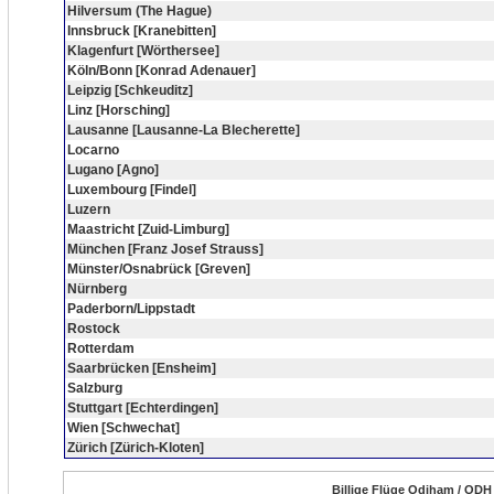
Hilversum (The Hague)
Innsbruck [Kranebitten]
Klagenfurt [Wörthersee]
Köln/Bonn [Konrad Adenauer]
Leipzig [Schkeuditz]
Linz [Horsching]
Lausanne [Lausanne-La Blecherette]
Locarno
Lugano [Agno]
Luxembourg [Findel]
Luzern
Maastricht [Zuid-Limburg]
München [Franz Josef Strauss]
Münster/Osnabrück [Greven]
Nürnberg
Paderborn/Lippstadt
Rostock
Rotterdam
Saarbrücken [Ensheim]
Salzburg
Stuttgart [Echterdingen]
Wien [Schwechat]
Zürich [Zürich-Kloten]
Billige Flüge Odiham / ODH