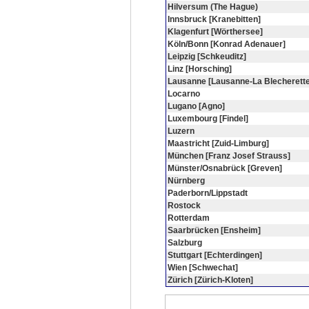
Hilversum (The Hague)
Innsbruck [Kranebitten]
Klagenfurt [Wörthersee]
Köln/Bonn [Konrad Adenauer]
Leipzig [Schkeuditz]
Linz [Horsching]
Lausanne [Lausanne-La Blecherette
Locarno
Lugano [Agno]
Luxembourg [Findel]
Luzern
Maastricht [Zuid-Limburg]
München [Franz Josef Strauss]
Münster/Osnabrück [Greven]
Nürnberg
Paderborn/Lippstadt
Rostock
Rotterdam
Saarbrücken [Ensheim]
Salzburg
Stuttgart [Echterdingen]
Wien [Schwechat]
Zürich [Zürich-Kloten]