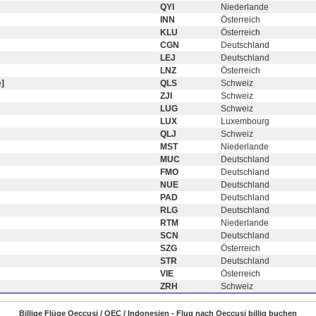
QYI
Niederlande
INN
Österreich
KLU
Österreich
CGN
Deutschland
LEJ
Deutschland
LNZ
Österreich
]
QLS
Schweiz
ZJI
Schweiz
LUG
Schweiz
LUX
Luxembourg
QLJ
Schweiz
MST
Niederlande
MUC
Deutschland
FMO
Deutschland
NUE
Deutschland
PAD
Deutschland
RLG
Deutschland
RTM
Niederlande
SCN
Deutschland
SZG
Österreich
STR
Deutschland
VIE
Österreich
ZRH
Schweiz
Billige Flüge Oeccusi / OEC / Indonesien - Flug nach Oeccusi billig buchen