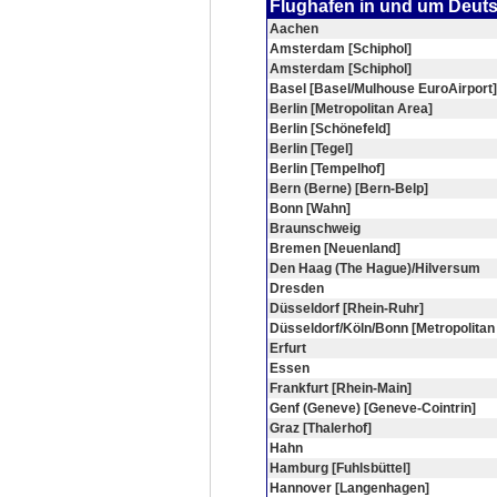
Flughafen in und um Deut
Aachen
Amsterdam [Schiphol]
Amsterdam [Schiphol]
Basel [Basel/Mulhouse EuroAirport]
Berlin [Metropolitan Area]
Berlin [Schönefeld]
Berlin [Tegel]
Berlin [Tempelhof]
Bern (Berne) [Bern-Belp]
Bonn [Wahn]
Braunschweig
Bremen [Neuenland]
Den Haag (The Hague)/Hilversum
Dresden
Düsseldorf [Rhein-Ruhr]
Düsseldorf/Köln/Bonn [Metropolitan
Erfurt
Essen
Frankfurt [Rhein-Main]
Genf (Geneve) [Geneve-Cointrin]
Graz [Thalerhof]
Hahn
Hamburg [Fuhlsbüttel]
Hannover [Langenhagen]