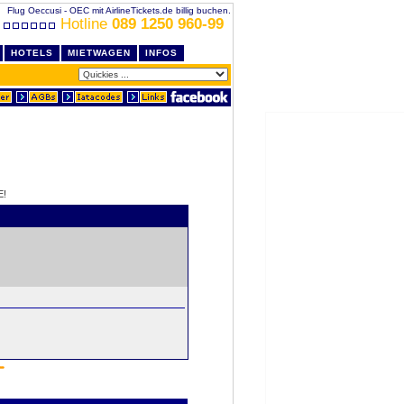
Flug Oeccusi - OEC mit AirlineTickets.de billig buchen.
Hotline
089 1250 960-99
HOTELS
MIETWAGEN
INFOS
E!