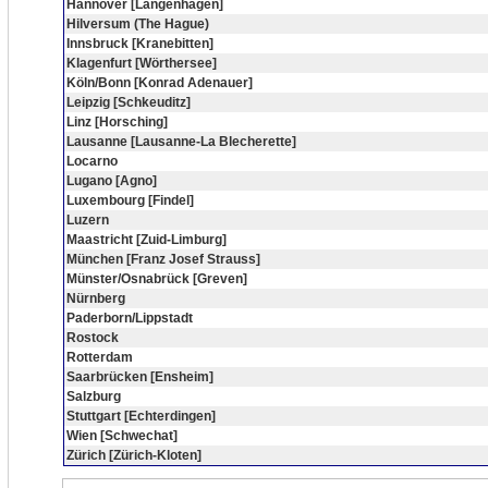
Hannover [Langenhagen]
Hilversum (The Hague)
Innsbruck [Kranebitten]
Klagenfurt [Wörthersee]
Köln/Bonn [Konrad Adenauer]
Leipzig [Schkeuditz]
Linz [Horsching]
Lausanne [Lausanne-La Blecherette]
Locarno
Lugano [Agno]
Luxembourg [Findel]
Luzern
Maastricht [Zuid-Limburg]
München [Franz Josef Strauss]
Münster/Osnabrück [Greven]
Nürnberg
Paderborn/Lippstadt
Rostock
Rotterdam
Saarbrücken [Ensheim]
Salzburg
Stuttgart [Echterdingen]
Wien [Schwechat]
Zürich [Zürich-Kloten]