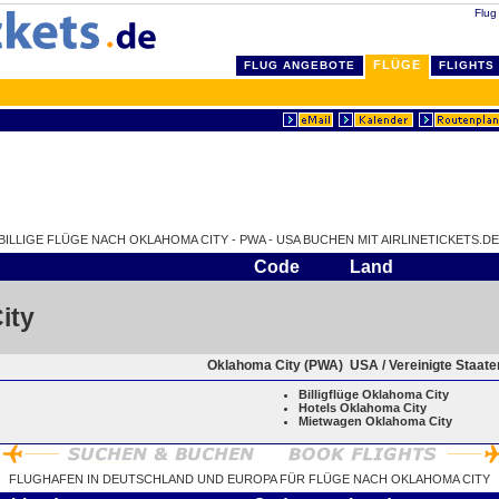
Flug
FLÜGE
FLUG ANGEBOTE
FLIGHTS
BILLIGE FLÜGE NACH OKLAHOMA CITY - PWA - USA BUCHEN MIT AIRLINETICKETS.DE
Code
Land
ity
Oklahoma City (PWA)
USA / Vereinigte Staat
Billigflüge Oklahoma City
Hotels Oklahoma City
Mietwagen Oklahoma City
FLUGHAFEN IN DEUTSCHLAND UND EUROPA FÜR FLÜGE NACH OKLAHOMA CITY