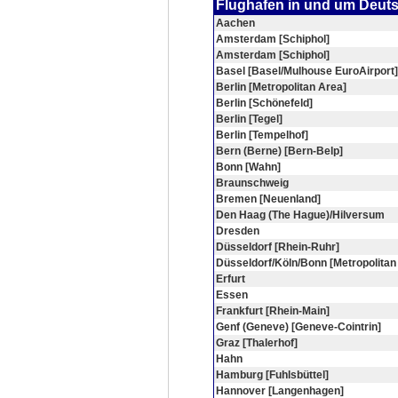
Flughafen in und um Deut
Aachen
Amsterdam [Schiphol]
Amsterdam [Schiphol]
Basel [Basel/Mulhouse EuroAirport]
Berlin [Metropolitan Area]
Berlin [Schönefeld]
Berlin [Tegel]
Berlin [Tempelhof]
Bern (Berne) [Bern-Belp]
Bonn [Wahn]
Braunschweig
Bremen [Neuenland]
Den Haag (The Hague)/Hilversum
Dresden
Düsseldorf [Rhein-Ruhr]
Düsseldorf/Köln/Bonn [Metropolitan
Erfurt
Essen
Frankfurt [Rhein-Main]
Genf (Geneve) [Geneve-Cointrin]
Graz [Thalerhof]
Hahn
Hamburg [Fuhlsbüttel]
Hannover [Langenhagen]