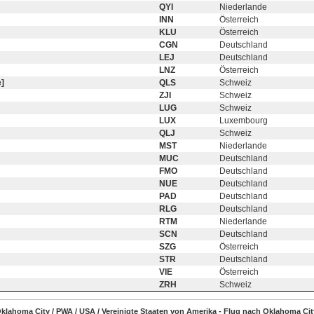
QYI
Niederlande
INN
Österreich
KLU
Österreich
CGN
Deutschland
LEJ
Deutschland
LNZ
Österreich
]
QLS
Schweiz
ZJI
Schweiz
LUG
Schweiz
LUX
Luxembourg
QLJ
Schweiz
MST
Niederlande
MUC
Deutschland
FMO
Deutschland
NUE
Deutschland
PAD
Deutschland
RLG
Deutschland
RTM
Niederlande
SCN
Deutschland
SZG
Österreich
STR
Deutschland
VIE
Österreich
ZRH
Schweiz
Oklahoma City / PWA / USA / Vereinigte Staaten von Amerika - Flug nach Oklahoma Cit