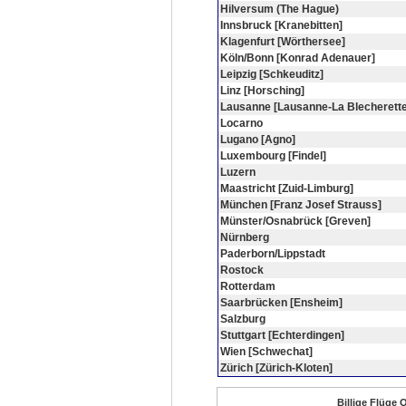
Hilversum (The Hague)
Innsbruck [Kranebitten]
Klagenfurt [Wörthersee]
Köln/Bonn [Konrad Adenauer]
Leipzig [Schkeuditz]
Linz [Horsching]
Lausanne [Lausanne-La Blecherette
Locarno
Lugano [Agno]
Luxembourg [Findel]
Luzern
Maastricht [Zuid-Limburg]
München [Franz Josef Strauss]
Münster/Osnabrück [Greven]
Nürnberg
Paderborn/Lippstadt
Rostock
Rotterdam
Saarbrücken [Ensheim]
Salzburg
Stuttgart [Echterdingen]
Wien [Schwechat]
Zürich [Zürich-Kloten]
Billige Flüge 