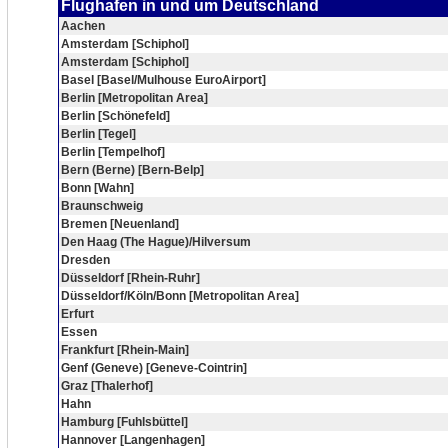
Flughafen in und um Deutschland
Aachen
Amsterdam [Schiphol]
Amsterdam [Schiphol]
Basel [Basel/Mulhouse EuroAirport]
Berlin [Metropolitan Area]
Berlin [Schönefeld]
Berlin [Tegel]
Berlin [Tempelhof]
Bern (Berne) [Bern-Belp]
Bonn [Wahn]
Braunschweig
Bremen [Neuenland]
Den Haag (The Hague)/Hilversum
Dresden
Düsseldorf [Rhein-Ruhr]
Düsseldorf/Köln/Bonn [Metropolitan Area]
Erfurt
Essen
Frankfurt [Rhein-Main]
Genf (Geneve) [Geneve-Cointrin]
Graz [Thalerhof]
Hahn
Hamburg [Fuhlsbüttel]
Hannover [Langenhagen]