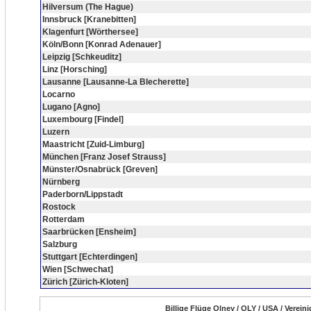
Hilversum (The Hague)
Innsbruck [Kranebitten]
Klagenfurt [Wörthersee]
Köln/Bonn [Konrad Adenauer]
Leipzig [Schkeuditz]
Linz [Horsching]
Lausanne [Lausanne-La Blecherette]
Locarno
Lugano [Agno]
Luxembourg [Findel]
Luzern
Maastricht [Zuid-Limburg]
München [Franz Josef Strauss]
Münster/Osnabrück [Greven]
Nürnberg
Paderborn/Lippstadt
Rostock
Rotterdam
Saarbrücken [Ensheim]
Salzburg
Stuttgart [Echterdingen]
Wien [Schwechat]
Zürich [Zürich-Kloten]
Billige Flüge Olney / OLY / USA / Verein