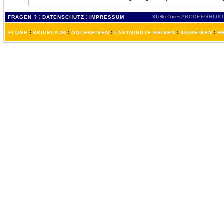
:
:
3 Letter-Codes
A
B
C
D
E
F
G
H
I
J
K
FRAGEN ?
DATENSCHUTZ
IMPRESSUM
:
:
:
:
:
FLÜGE
SKIURLAUB
GOLFREISEN
LASTMINUTE REISEN
SKIREISEN
H